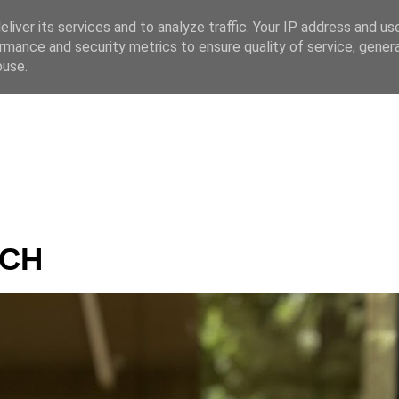
liver its services and to analyze traffic. Your IP address and us
rmance and security metrics to ensure quality of service, gene
 CZ
buse.
ÍCH