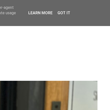
er-agent
rate usage
LEARN MORE
GOT IT