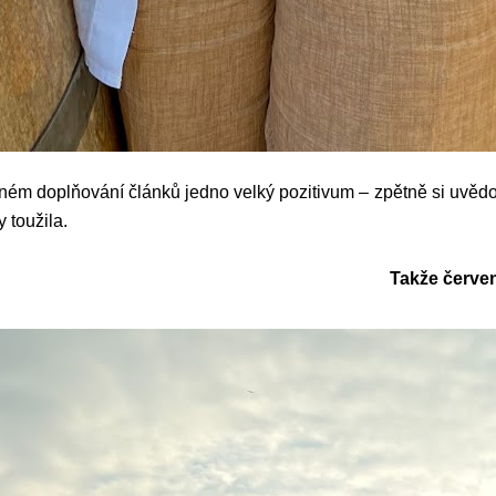
ém doplňování článků jedno velký pozitivum – zpětně si uvěd
 toužila.
Takže červen