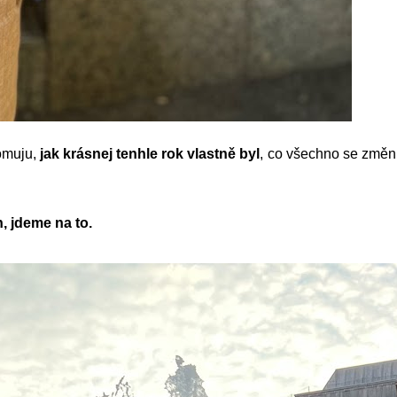
omuju,
jak krásnej tenhle rok vlastně byl
, co všechno se změni
, jdeme na to.