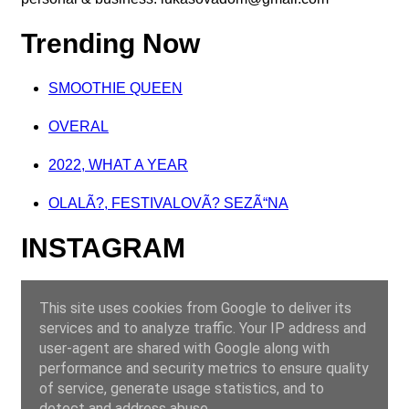
Trending Now
SMOOTHIE QUEEN
OVERAL
2022, WHAT A YEAR
OLALÃ?, FESTIVALOVÃ? SEZÃ“NA
INSTAGRAM