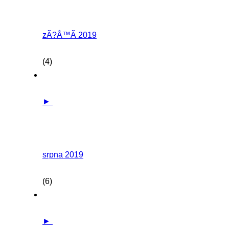
zÃ?Å™Ã­ 2019
(4)
►
srpna 2019
(6)
►