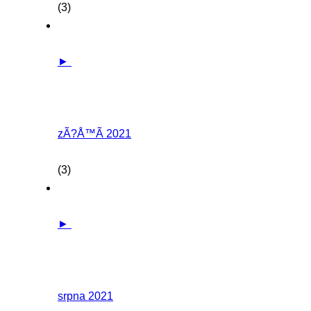
(3)
►
zÃ?Å™Ã­ 2021
(3)
►
srpna 2021