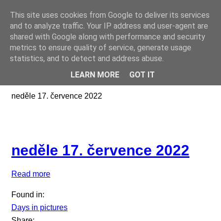
This site uses cookies from Google to deliver its services
Online casino CZ
and to analyze traffic. Your IP address and user-agent are
shared with Google along with performance and security
metrics to ensure quality of service, generate usage
statistics, and to detect and address abuse.
LEARN MORE
GOT IT
neděle 17. července 2022
neděle 17. července 2022
Read more
Found in:
Days in pictures
Share: