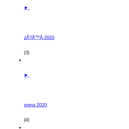
►
zÃ?Å™Ã­ 2020
(3)
►
srpna 2020
(4)