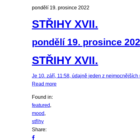
pondělí 19. prosince 2022
STŘIHY XVII.
pondělí 19. prosince 20
STŘIHY XVII.
Je 10. září, 11:58, údajně jeden z nejmocnější
Read more
Found in:
featured
,
mood
,
střihy
Share: