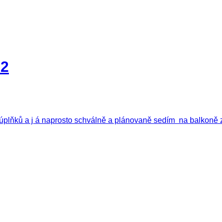
22
ch úplňků a j á naprosto schválně a plánovaně sedím na balkon