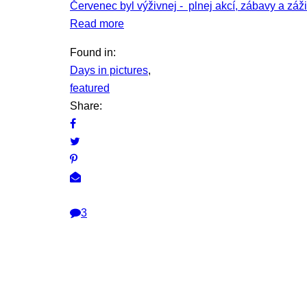
Červenec byl výživnej - plnej akcí, zábavy a záži
Read more
Found in:
Days in pictures
,
featured
Share:
3