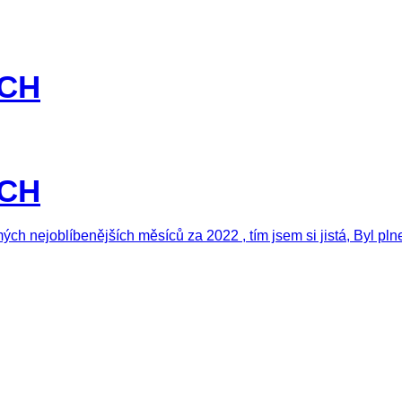
ÍCH
ÍCH
mých nejoblíbenějších měsíců za 2022 , tím jsem si jistá, Byl p