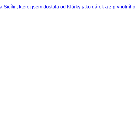
icílii , kterej jsem dostala od Klárky jako dárek a z prvnotní