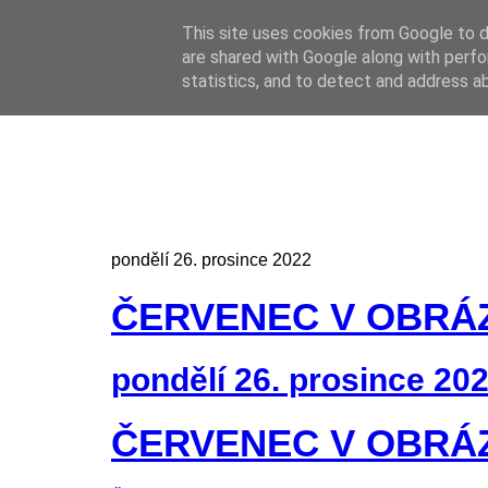
This site uses cookies from Google to de
Online casino
are shared with Google along with perfo
Online casino
CZ
statistics, and to detect and address a
pondělí 26. prosince 2022
ČERVENEC V OBRÁ
pondělí 26. prosince 20
ČERVENEC V OBRÁ