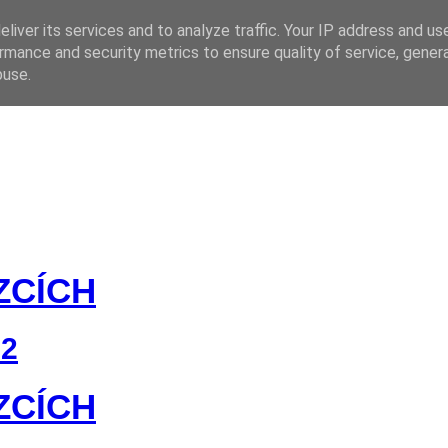
liver its services and to analyze traffic. Your IP address and us
rmance and security metrics to ensure quality of service, gene
 CZ
buse.
ZCÍCH
22
ZCÍCH