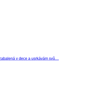
ě zabalená v dece a usrkávám svů…