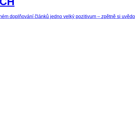
ÍCH
m doplňování článků jedno velký pozitivum – zpětně si uvědom