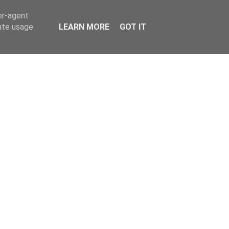
er-agent
rate usage
LEARN MORE
GOT IT