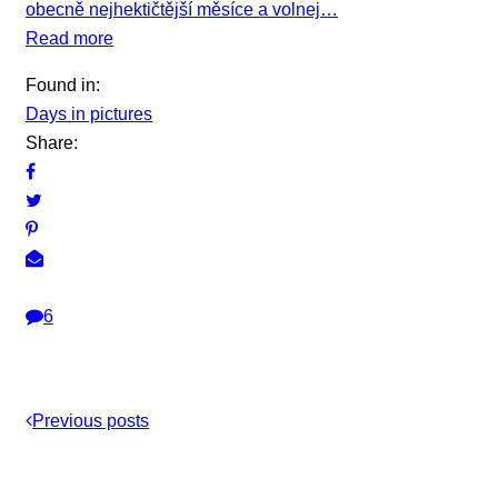
obecně nejhektičtější měsíce a volnej…
Read more
Found in:
Days in pictures
Share:
6
Previous posts