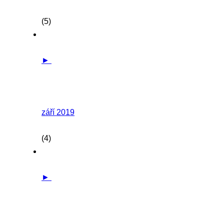
(5)
►
září 2019
(4)
►