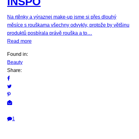
INSPO
Na rtěnky a výraznej make-up jsme si přes dlouhý
měsíce s rouškama všechny odvykly, protože by většinu
produktů posbírala právě rouška a to…
Read more
Found in:
Beauty
Share:
1