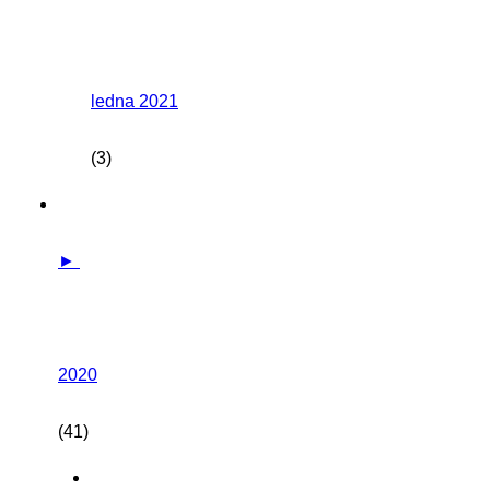
ledna 2021
(3)
►
2020
(41)