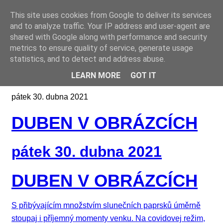
This site uses cookies from Google to deliver its services
Online casino CZ
and to analyze traffic. Your IP address and user-agent are
shared with Google along with performance and security
metrics to ensure quality of service, generate usage
statistics, and to detect and address abuse.
LEARN MORE
GOT IT
pátek 30. dubna 2021
DUBEN V OBRÁZCÍCH
pátek 30. dubna 2021
DUBEN V OBRÁZCÍCH
S přibývajícím množstvím slunečních paprsků úměrně
stoupaj i příjemný momenty venku. Na covidovej režim,