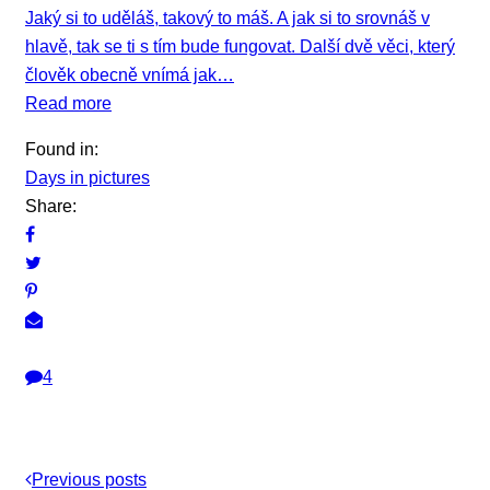
Jaký si to uděláš, takový to máš. A jak si to srovnáš v
hlavě, tak se ti s tím bude fungovat. Další dvě věci, který
člověk obecně vnímá jak…
Read more
Found in:
Days in pictures
Share:
4
Previous posts