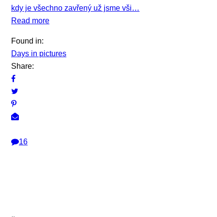
kdy je všechno zavřený už jsme vši…
Read more
Found in:
Days in pictures
Share:
16