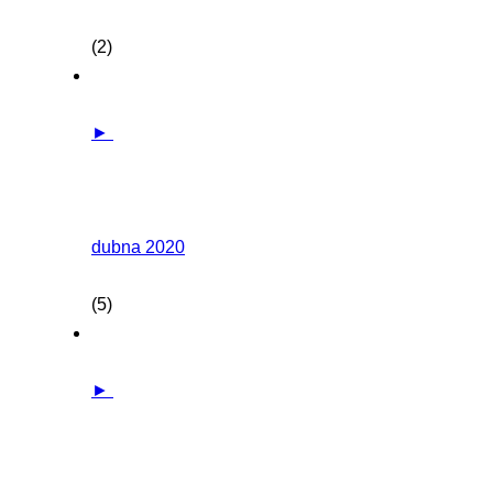
(2)
►
dubna 2020
(5)
►