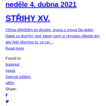
neděle 4. dubna 2021
STŘIHY XV.
Očima přejíždím po displeji, znova a znova čtu jeden
řádek za druhým, text, kterej jsem si chystala několik dní,
aby řekl všechno to, co cej…
Read more
Found in:
featured
,
mood
,
Special edition
,
střihy
Share: