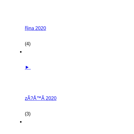
října 2020
(4)
►
zÃ?Å™Ã­ 2020
(3)