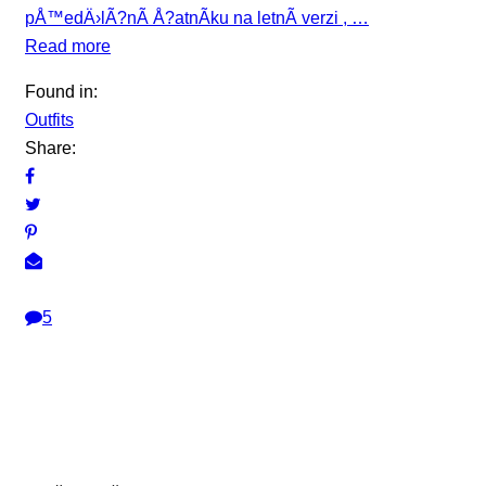
pÅ™edÄ›lÃ?nÃ­ Å?atnÃ­ku na letnÃ­ verzi , …
Read more
Found in:
Outfits
Share:
5