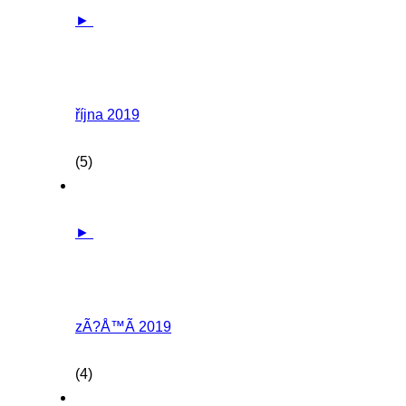
►
října 2019
(5)
►
zÃ?Å™Ã­ 2019
(4)