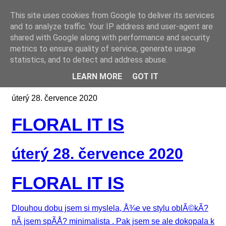
This site uses cookies from Google to deliver its services
Online casino CZ
and to analyze traffic. Your IP address and user-agent are
shared with Google along with performance and security
metrics to ensure quality of service, generate usage
statistics, and to detect and address abuse.
LEARN MORE
GOT IT
úterý 28. července 2020
FLORAL IT IS
úterý 28. července 2020
FLORAL IT IS
Dlouhou dobu jsem si myslela, Å¾e ve stylu oblÃ©kÃ?
nÃ­ jsem spÃ­Å? minimalista . Pak jsem se ale dokopala k