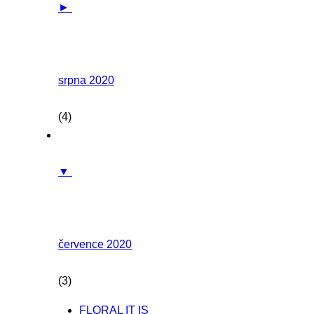
►
srpna 2020
(4)
▼
července 2020
(3)
FLORAL IT IS