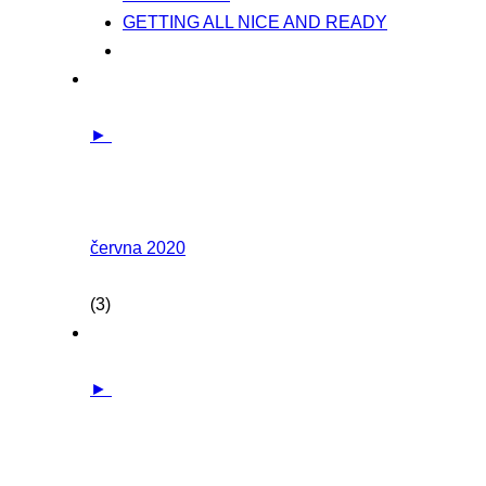
GETTING ALL NICE AND READY
►
června 2020
(3)
►