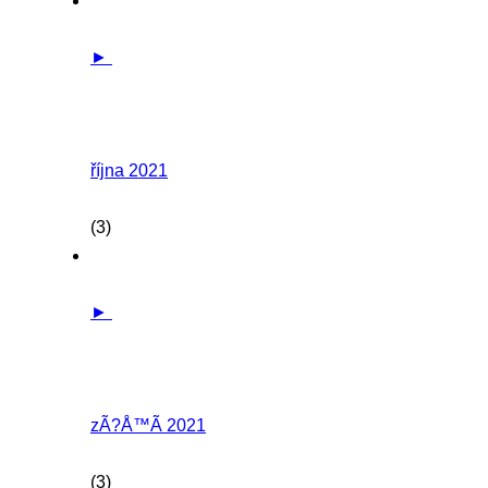
►
října 2021
(3)
►
zÃ?Å™Ã­ 2021
(3)