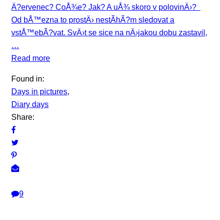
Ä?ervenec? CoÅ¾e? Jak? A uÅ¾ skoro v polovinÄ›?
Od bÅ™ezna to prostÄ› nestÃ­hÃ?m sledovat a
vstÅ™ebÃ?vat. SvÄ›t se sice na nÄ›jakou dobu zastavil,
…
Read more
Found in:
Days in pictures
,
Diary days
Share:
9