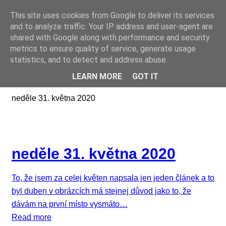
This site uses cookies from Google to deliver its services
Online casino CZ
and to analyze traffic. Your IP address and user-agent are
shared with Google along with performance and security
metrics to ensure quality of service, generate usage
statistics, and to detect and address abuse.
LEARN MORE
GOT IT
neděle 31. května 2020
neděle 31. května 2020
To, že jsem za celej květen napsala jen jeden článek a to
byl duben v obrázcích má stejnej důvod jako to, že
dávám na první místo vysmáto…
Read more