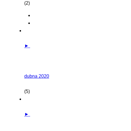
(2)
►
dubna 2020
(5)
►