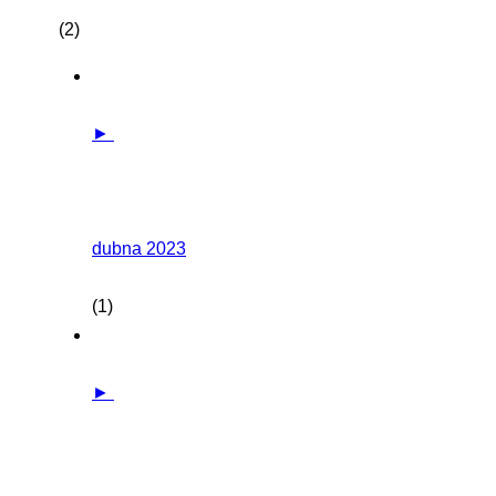
(2)
►
dubna 2023
(1)
►