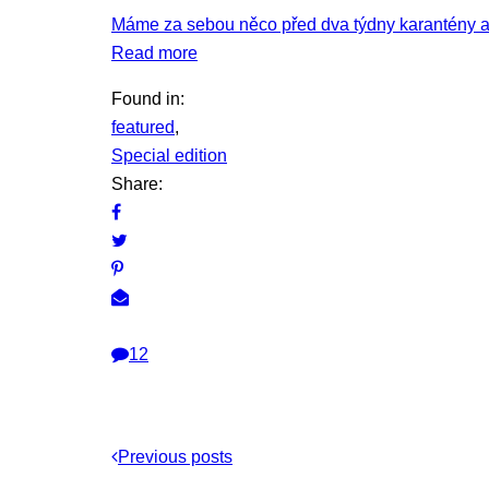
Máme za sebou něco před dva týdny karantény a 
Read more
Found in:
featured
,
Special edition
Share:
12
Previous posts