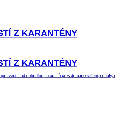
STÍ Z KARANTÉNY
STÍ Z KARANTÉNY
per věcí – od pohodlnejch outfitů přes domácí cvičení, seriály,