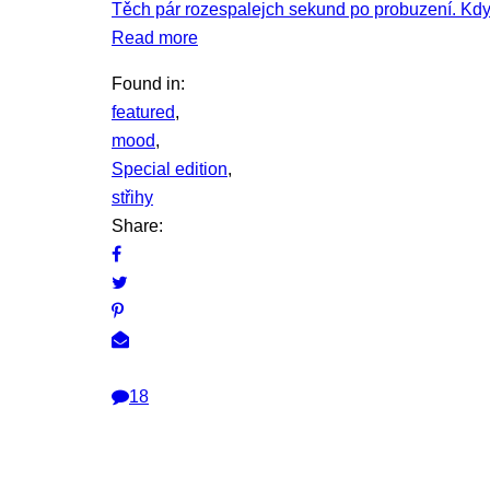
Těch pár rozespalejch sekund po probuzení. Kdy 
Read more
Found in:
featured
,
mood
,
Special edition
,
střihy
Share:
18