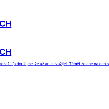
ÍCH
ÍCH
zažil (a doufejme, že už ani nezažije). Téměř ze dne na den s