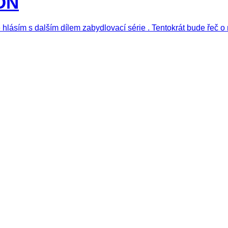
ON
 hlásím s dalším dílem zabydlovací série . Tentokrát bude řeč