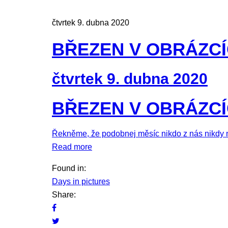
čtvrtek 9. dubna 2020
BŘEZEN V OBRÁZC
čtvrtek 9. dubna 2020
BŘEZEN V OBRÁZC
Řekněme, že podobnej měsíc nikdo z nás nikdy ne
Read more
Found in:
Days in pictures
Share: