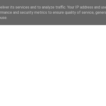
liver its services and to analyze traffic. Your IP address and us
rmance and security metrics to ensure quality of service, gene
 CZ
buse.