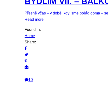
BYDLÍM VII. – BALK
Přesně včas – v době, kdy jsme pořád doma – se
Read more
Found in:
Home
Share:
10