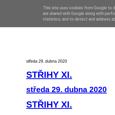
This site uses cookies from Google to de
Online casino
are shared with Google along with perfo
Online casino
CZ
statistics, and to detect and address a
středa 29. dubna 2020
STŘIHY XI.
středa 29. dubna 2020
STŘIHY XI.