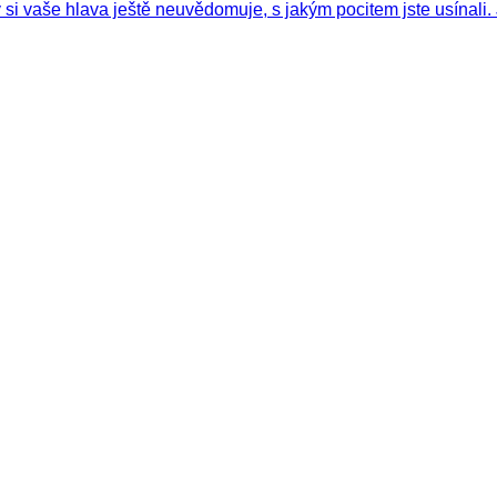
si vaše hlava ještě neuvědomuje, s jakým pocitem jste usínali.