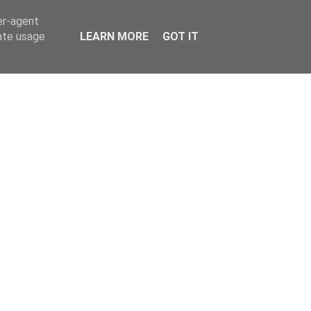
er-agent
rate usage
LEARN MORE
GOT IT