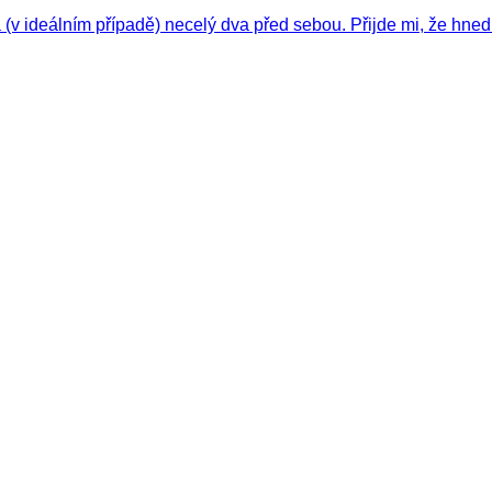
(v ideálním případě) necelý dva před sebou. Přijde mi, že hne