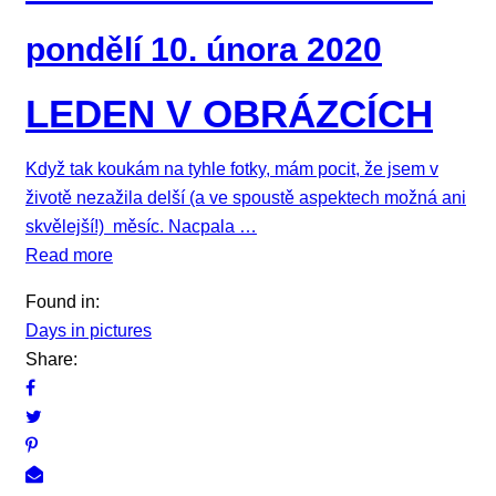
pondělí 10. února 2020
LEDEN V OBRÁZCÍCH
Když tak koukám na tyhle fotky, mám pocit, že jsem v
životě nezažila delší (a ve spoustě aspektech možná ani
skvělejší!) měsíc. Nacpala …
Read more
Found in:
Days in pictures
Share: