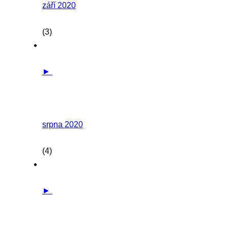
září 2020
(3)
►
srpna 2020
(4)
►