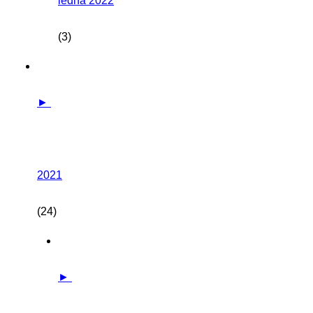
ledna 2022
(3)
►
2021
(24)
►