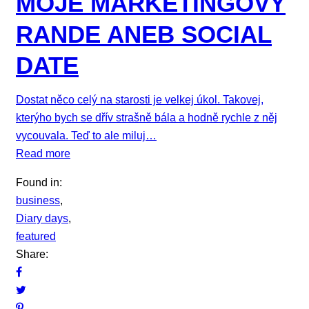
MOJE MARKETINGOVÝ
RANDE ANEB SOCIAL
DATE
Dostat něco celý na starosti je velkej úkol. Takovej,
kterýho bych se dřív strašně bála a hodně rychle z něj
vycouvala. Teď to ale miluj…
Read more
Found in:
business
,
Diary days
,
featured
Share: