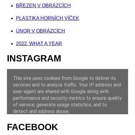
BŘEZEN V OBRÁZCÍCH
PLASTIKA HORNÍCH VÍČEK
ÚNOR V OBRÁZCÍCH
2022, WHAT A YEAR
INSTAGRAM
FACEBOOK