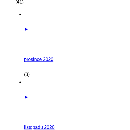
(41)
►
prosince 2020
(3)
►
listopadu 2020