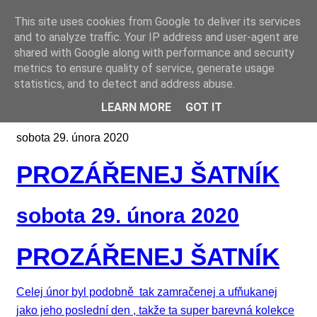
This site uses cookies from Google to deliver its services
Online casino CZ
and to analyze traffic. Your IP address and user-agent are
shared with Google along with performance and security
metrics to ensure quality of service, generate usage
statistics, and to detect and address abuse.
LEARN MORE
GOT IT
sobota 29. února 2020
PROZÁŘENEJ ŠATNÍK
sobota 29. února 2020
PROZÁŘENEJ ŠATNÍK
Celej únor byl podobně tak zamračenej a ufňukanej
jako jeho poslední den , takže ta super barevná kolekce