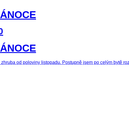
VÁNOCE
0
VÁNOCE
už zhruba od poloviny listopadu. Postupně jsem po celým bytě ro