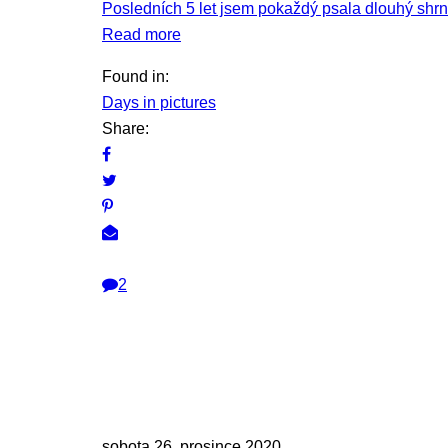
Posledních 5 let jsem pokaždý psala dlouhý shrnu
Read more
Found in:
Days in pictures
Share:
2
sobota 26. prosince 2020