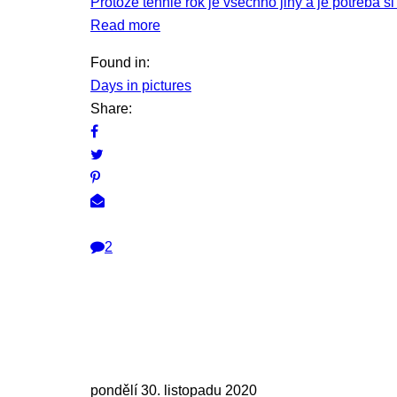
Protože tenhle rok je všechno jiný a je potřeba s
Read more
Found in:
Days in pictures
Share:
2
pondělí 30. listopadu 2020