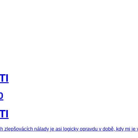
TI
0
TI
h zlepšovácích nálady je asi logicky opravdu v době, kdy mi je