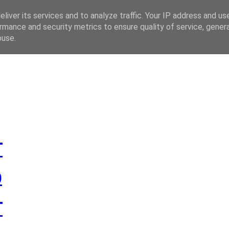
liver its services and to analyze traffic. Your IP address and us
rmance and security metrics to ensure quality of service, gene
 CZ
buse.
T
0
T