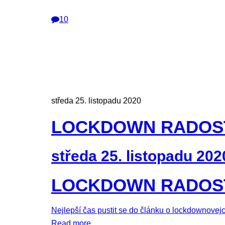
10
středa 25. listopadu 2020
LOCKDOWN RADOS
středa 25. listopadu 202
LOCKDOWN RADOS
Nejlepší čas pustit se do článku o lockdownovejc
Read more