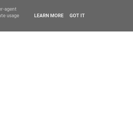
er-agent
rate usage
LEARN MORE
GOT IT