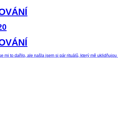
OVÁNÍ
20
OVÁNÍ
 mi to dařilo, ale našla jsem si pár rituálů, který mě uklidňujo