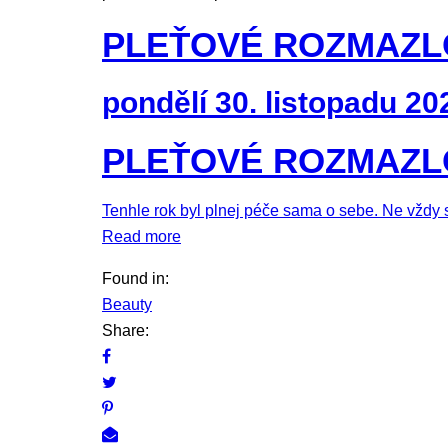
PLEŤOVÉ ROZMAZL
pondělí 30. listopadu 20
PLEŤOVÉ ROZMAZL
Tenhle rok byl plnej péče sama o sebe. Ne vždy se
Read more
Found in:
Beauty
Share: