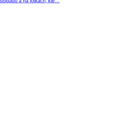
listopadu a na fotkách, kte…