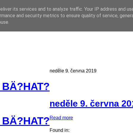
liver its services and to analyze traffic. Your IP address and us
rmance and security metrics to ensure quality of service, gene
 CZ
buse.
neděle 9. června 2019
 BÄ?HAT?
neděle 9. června 20
 BÄ?HAT?
Read more
Found in: