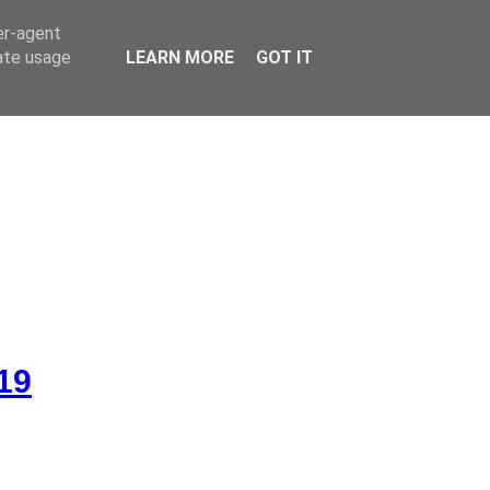
er-agent
rate usage
LEARN MORE
GOT IT
19