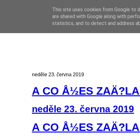
This site uses cookies from Google to de
Online casino
are shared with Google along with perfo
Online casino
CZ
statistics, and to detect and address a
neděle 23. června 2019
A CO Å½ES ZAÄ?LA
neděle 23. června 2019
A CO Å½ES ZAÄ?LA