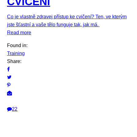
CVIČENÍ
Co je vlastně zdravej přístup ke cvičení? Ten, ve kterým
jste šťastní a vaše tělo funguje tak, jak má.
Read more
Found in:
Training
Share:
22