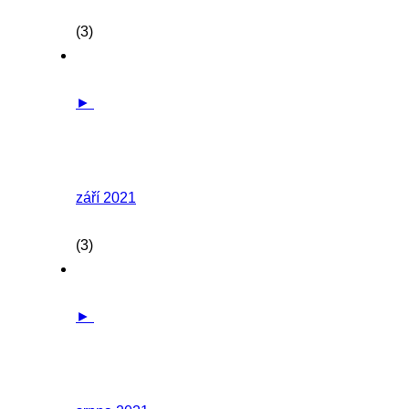
(3)
►
září 2021
(3)
►