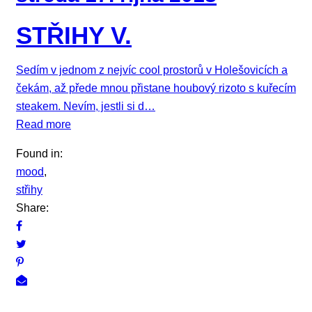
STŘIHY V.
Sedím v jednom z nejvíc cool prostorů v Holešovicích a
čekám, až přede mnou přistane houbový rizoto s kuřecím
steakem. Nevím, jestli si d…
Read more
Found in:
mood
,
střihy
Share: