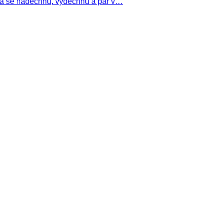
ka se nadechnu, vydechnu a pár v…