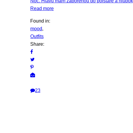
Noc. Hlavu mám zabořenou do polštáře a hlubok
Read more
Found in:
mood
,
Outfits
Share:
23