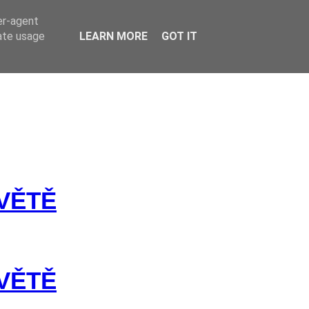
er-agent
rate usage
LEARN MORE
GOT IT
SVĚTĚ
SVĚTĚ