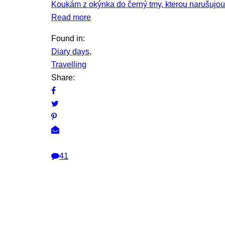
Koukám z okýnka do černý tmy, kterou narušujou j
Read more
Found in:
Diary days
,
Travelling
Share:
41