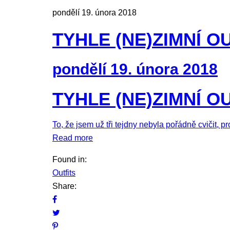
pondělí 19. února 2018
TYHLE (NE)ZIMNÍ O
pondělí 19. února 2018
TYHLE (NE)ZIMNÍ O
To, že jsem už tři tejdny nebyla pořádně cvičit, 
Read more
Found in:
Outfits
Share: