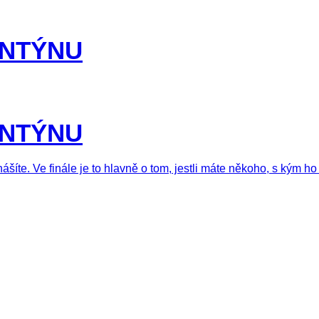
ENTÝNU
ENTÝNU
ášíte. Ve finále je to hlavně o tom, jestli máte někoho, s kým h