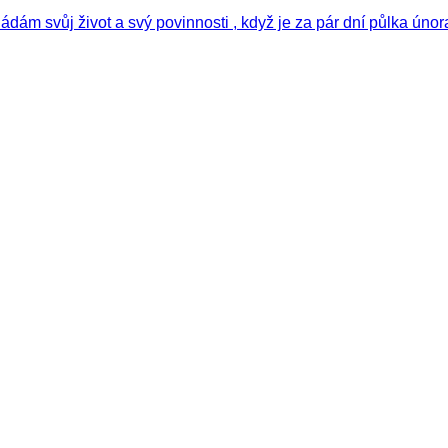
ádám svůj život a svý povinnosti , když je za pár dní půlka ún