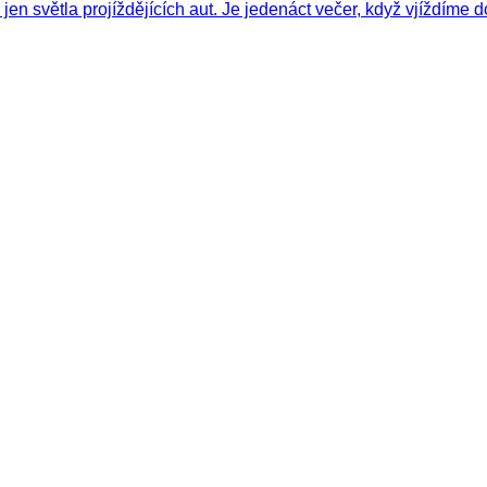
en světla projíždějících aut. Je jedenáct večer, když vjíždíme 