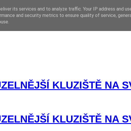
liver its services and to analyze traffic. Your IP address and us
rmance and security metrics to ensure quality of service, gene
 CZ
buse.
UZELNĚJŠÍ KLUZIŠTĚ NA 
UZELNĚJŠÍ KLUZIŠTĚ NA 