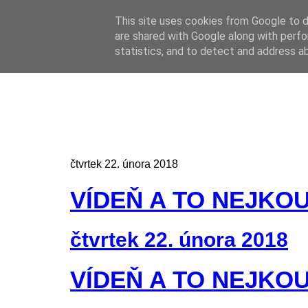
This site uses cookies from Google to de
Online casino
are shared with Google along with perfo
Online casino
CZ
statistics, and to detect and address a
čtvrtek 22. února 2018
VÍDEŇ A TO NEJKO
čtvrtek 22. února 2018
VÍDEŇ A TO NEJKO