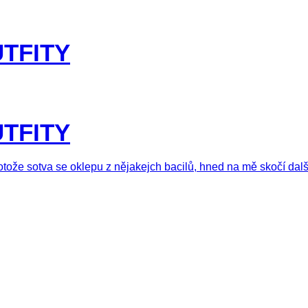
UTFITY
UTFITY
protože sotva se oklepu z nějakejch bacilů, hned na mě skočí dal