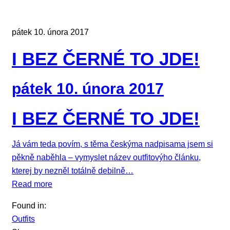
pátek 10. února 2017
I BEZ ČERNÉ TO JDE!
pátek 10. února 2017
I BEZ ČERNÉ TO JDE!
Já vám teda povím, s těma českýma nadpisama jsem si
pěkně naběhla – vymyslet název outfitovýho článku,
kterej by nezněl totálně debilně…
Read more
Found in:
Outfits