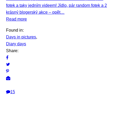
fotek a taky jedním videem! Jídlo, pár random fotek a 2
krásný blogerský akce – opět…
Read more
Found in:
Days in pictures
,
Diary days
Share:
15