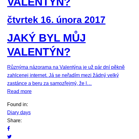
VALENTÝN?
čtvrtek 16. února 2017
JAKÝ BYL MŮJ
VALENTÝN?
Různýma názorama na Valentýna je už pár dní pěkně
zahlcenej internet. Já se neřadím mezi žádný velký
zastánce a beru za samozřejmý, že l…
Read more
Found in:
Diary days
Share: