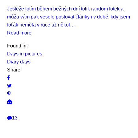
Ještěže fotím během běžných dní tolik random fotek a
můžu vám pak vesele postovat články i v době, kdy jsem
foťák neměla v ruce už někol…
Read more
Found in:
Days in pictures
,
Diary days
Share:
13