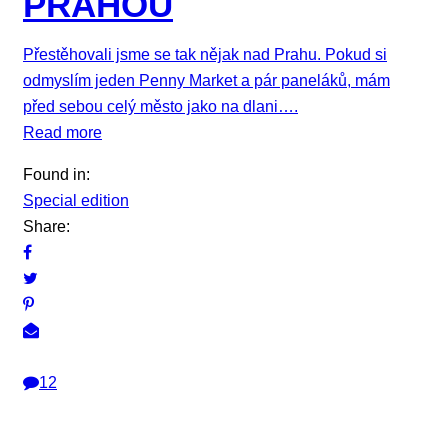
PRAHOU
Přestěhovali jsme se tak nějak nad Prahu. Pokud si
odmyslím jeden Penny Market a pár paneláků, mám
před sebou celý město jako na dlani….
Read more
Found in:
Special edition
Share:
12