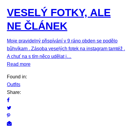
VESELÝ FOTKY, ALE
NE ČLÁNEK
Moje pravidelný přispívání v 9 ráno obden se podělo
bůhvíkam . Zásoba veselých fotek na instagram tamtéž .
A chuť na s tím něco udělat j…
Read more
Found in:
Outfits
Share: