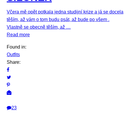
Včera mě opět potkala jedna studijní krize a já se docela
těším, až vám o tom budu psát, až bude po všem .
Vlastně se obecně těším, až …
Read more
Found in:
Outfits
Share:
23