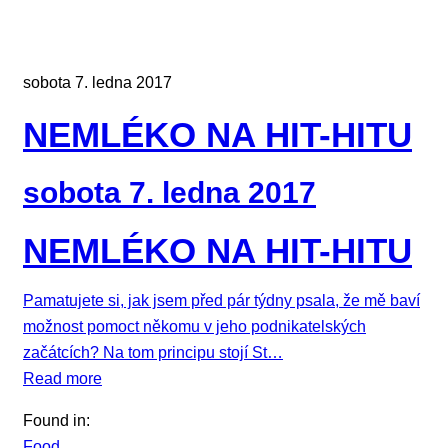
sobota 7. ledna 2017
NEMLÉKO NA HIT-HITU
sobota 7. ledna 2017
NEMLÉKO NA HIT-HITU
Pamatujete si, jak jsem před pár týdny psala, že mě baví
možnost pomoct někomu v jeho podnikatelských
začátcích? Na tom principu stojí St…
Read more
Found in:
Food