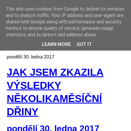
This site uses cookies from Google to deliver its services
Online casino CZ
and to analyze traffic. Your IP address and user-agent are
shared with Google along with performance and security
metrics to ensure quality of service, generate usage
statistics, and to detect and address abuse.
LEARN MORE
GOT IT
pondělí 30. ledna 2017
JAK JSEM ZKAZILA
VÝSLEDKY
NĚKOLIKAMĚSÍČNÍ
DŘINY
pondělí 30. ledna 2017