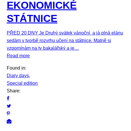
EKONOMICKÉ
STÁTNICE
PŘED 20 DNY Je Druhý svátek vánoční a já plná elánu
sedám v tvorbě rozvrhu učení na státnice. Matně si
vzpomínám na ty bakalářský a je…
Read more
Found in:
Diary days
,
Special edition
Share: