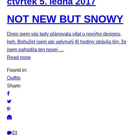
čtvrtek 5. ledna 2017
NOT NEW BUT SNOWY
Dnes jsem vás tady plánovala vítat u novýho designu,
heh. Bohužel jsem ale uplynulý tři hodiny strávila tím, že
jsem nahodila ten novej …
Read more
Found in:
Outfits
Share:
33