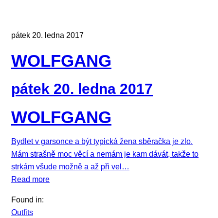
pátek 20. ledna 2017
WOLFGANG
pátek 20. ledna 2017
WOLFGANG
Bydlet v garsonce a být typická žena sběračka je zlo.
Mám strašně moc věcí a nemám je kam dávát, takže to
strkám všude možně a až při vel…
Read more
Found in:
Outfits