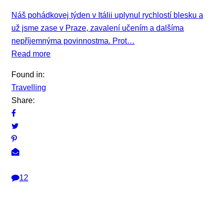
Náš pohádkovej týden v Itálii uplynul rychlostí blesku a
už jsme zase v Praze, zavalení učením a dalšíma
nepříjemnýma povinnostma. Prot…
Read more
Found in:
Travelling
Share:
12