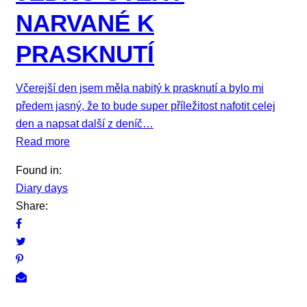
NARVANÉ K
PRASKNUTÍ
Včerejší den jsem měla nabitý k prasknutí a bylo mi
předem jasný, že to bude super příležitost nafotit celej
den a napsat další z deníč…
Read more
Found in:
Diary days
Share: