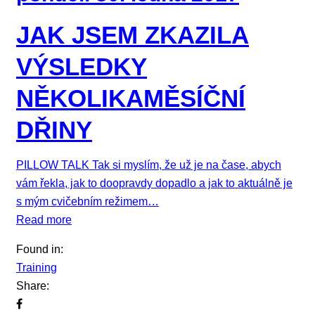
JAK JSEM ZKAZILA
VÝSLEDKY
NĚKOLIKAMĚSÍČNÍ
DŘINY
PILLOW TALK Tak si myslím, že už je na čase, abych
vám řekla, jak to doopravdy dopadlo a jak to aktuálně je
s mým cvičebním režimem…
Read more
Found in:
Training
Share: