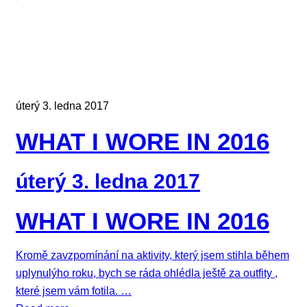
úterý 3. ledna 2017
WHAT I WORE IN 2016
úterý 3. ledna 2017
WHAT I WORE IN 2016
Kromě zavzpomínání na aktivity, který jsem stihla během
uplynulýho roku, bych se ráda ohlédla ještě za outfity ,
které jsem vám fotila. …