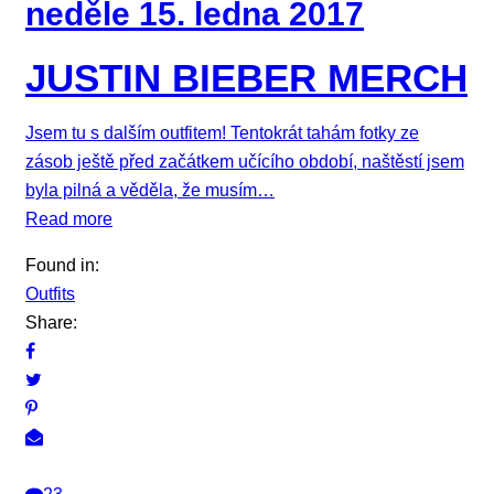
neděle 15. ledna 2017
JUSTIN BIEBER MERCH
Jsem tu s dalším outfitem! Tentokrát tahám fotky ze
zásob ještě před začátkem učícího období, naštěstí jsem
byla pilná a věděla, že musím…
Read more
Found in:
Outfits
Share: