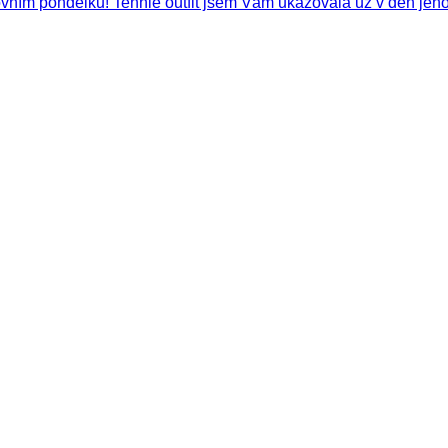
vním pondělku! Tenhle outfit jsem Vám ukazovala už v den jeh