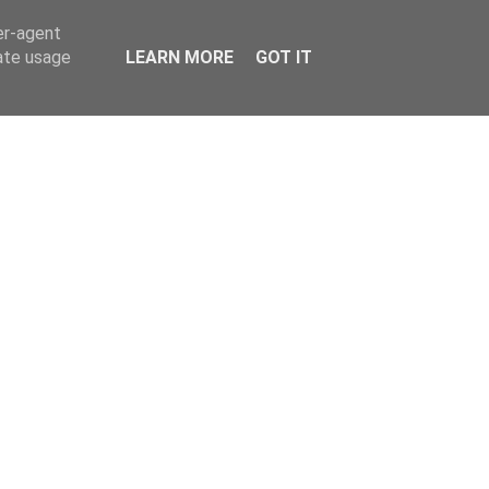
er-agent
rate usage
LEARN MORE
GOT IT