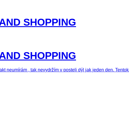
 AND SHOPPING
 AND SHOPPING
fakt neumírám , tak nevydržím v posteli dýl jak jeden den. Tent