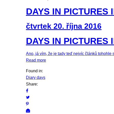
DAYS IN PICTURES II
čtvrtek 20. října 2016
DAYS IN PICTURES II
Ano, já vím, že je tady teď nejvíc článků tohohle
Read more
Found in:
Diary days
Share: