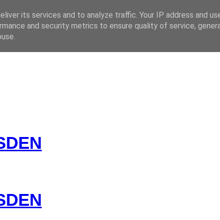
liver its services and to analyze traffic. Your IP address and us
rmance and security metrics to ensure quality of service, gene
 CZ
buse.
SDEN
SDEN