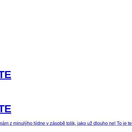
TE
TE
 mám z minulýho týdne v zásobě tolik, jako už dlouho ne! To je t