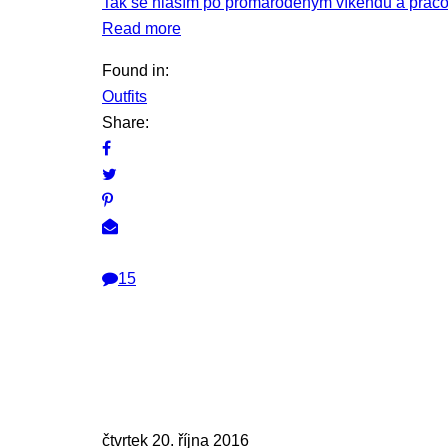
Tak se hlásím po promaroděným víkendu a praco
Read more
Found in:
Outfits
Share:
15
čtvrtek 20. října 2016