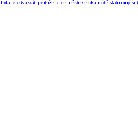
byla jen dvakrát, protože tohle město se okamžitě stalo mojí sr