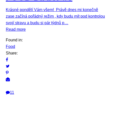
Krásné pondělí Vám všem! Právě dnes mi konečně
zase začíná pořádný režim , kdy budu mít pod kontrolou
svojí stravu a budu si pár týdnů p…
Read more
Found in:
Food
Share:
11