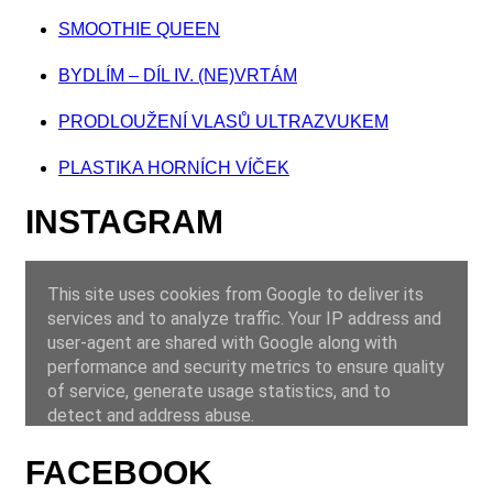
SMOOTHIE QUEEN
BYDLÍM – DÍL IV. (NE)VRTÁM
PRODLOUŽENÍ VLASŮ ULTRAZVUKEM
PLASTIKA HORNÍCH VÍČEK
INSTAGRAM
FACEBOOK