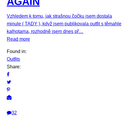
AGAIN
Vzhledem k tomu, jak strašnou čočku jsem dostala
minule ( TADY ), když jsem publikovala outfit s těmahle
kalhotama, rozhodně jsem dnes př…
Read more
Found in:
Outfits
Share:
32