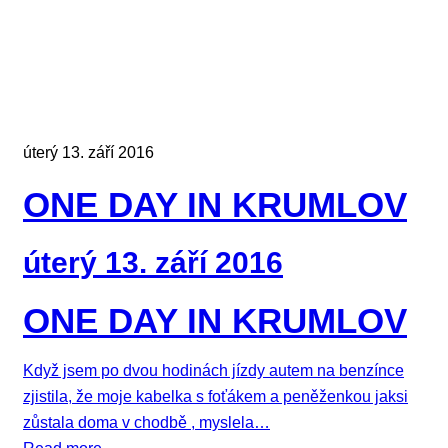
úterý 13. září 2016
ONE DAY IN KRUMLOV
úterý 13. září 2016
ONE DAY IN KRUMLOV
Když jsem po dvou hodinách jízdy autem na benzínce
zjistila, že moje kabelka s foťákem a peněženkou jaksi
zůstala doma v chodbě , myslela…