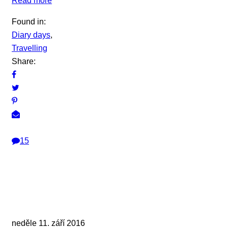
Read more
Found in:
Diary days
,
Travelling
Share:
15
neděle 11. září 2016