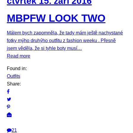
čtvrtek 15. září 2016
MBPFW LOOK TWO
Málem bych zapomněla, že tady mám ještě nachystané
fotky mýho druhýho outfitu z fashion weeku . Přesně
jsem věděla, že si tyhle boty musí…
Read more
Found in:
Outfits
Share:
21