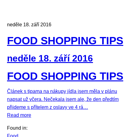
neděle 18. září 2016
FOOD SHOPPING TIPS
neděle 18. září 2016
FOOD SHOPPING TIPS
Článek s tipama na nákupy jídla jsem měla v plánu
napsat už včera. Nečekala jsem ale, že den předtím
přijdeme s přítelem z oslavy ve 4 rá…
Read more
Found in:
Food