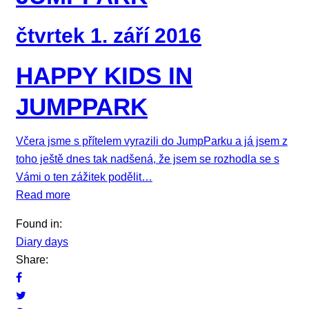
čtvrtek 1. září 2016
HAPPY KIDS IN
JUMPPARK
Včera jsme s přítelem vyrazili do JumpParku a já jsem z
toho ještě dnes tak nadšená, že jsem se rozhodla se s
Vámi o ten zážitek podělit…
Read more
Found in:
Diary days
Share: