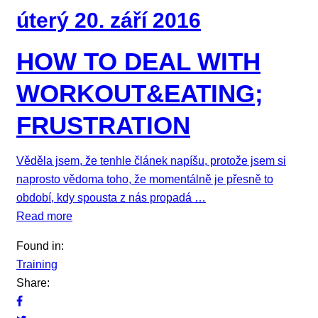
úterý 20. září 2016
HOW TO DEAL WITH
WORKOUT&EATING;
FRUSTRATION
Věděla jsem, že tenhle článek napíšu, protože jsem si
naprosto vědoma toho, že momentálně je přesně to
období, kdy spousta z nás propadá …
Read more
Found in:
Training
Share: