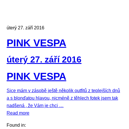
úterý 27. září 2016
PINK VESPA
úterý 27. září 2016
PINK VESPA
Sice mám v zásobě ještě několik outfitů z teplejších dnů
a s blonďatou hlavou, nicméně z těhlech fotek jsem tak
nadšená , že Vám je chci …
Read more
Found in: