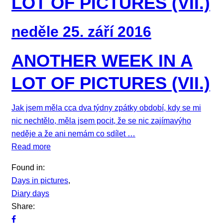
LOT OF PICTURES (VII.)
neděle 25. září 2016
ANOTHER WEEK IN A
LOT OF PICTURES (VII.)
Jak jsem měla cca dva týdny zpátky období, kdy se mi
nic nechtělo, měla jsem pocit, že se nic zajímavýho
neděje a že ani nemám co sdílet …
Read more
Found in:
Days in pictures
,
Diary days
Share: