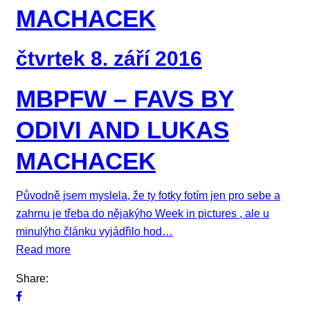
MACHACEK
čtvrtek 8. září 2016
MBPFW – FAVS BY
ODIVI AND LUKAS
MACHACEK
Původně jsem myslela, že ty fotky fotím jen pro sebe a
zahrnu je třeba do nějakýho Week in pictures , ale u
minulýho článku vyjádřilo hod…
Read more
Share: