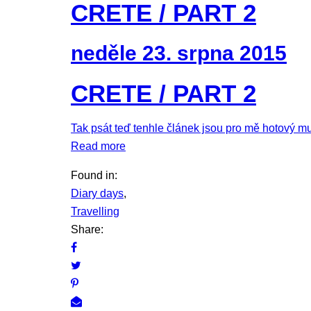
CRETE / PART 2
neděle 23. srpna 2015
CRETE / PART 2
Tak psát teď tenhle článek jsou pro mě hotový mu
Read more
Found in:
Diary days
,
Travelling
Share: