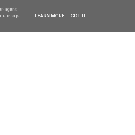
er-agent
rate usage
LEARN MORE
GOT IT