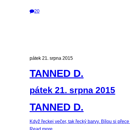
20
pátek 21. srpna 2015
TANNED D.
pátek 21. srpna 2015
TANNED D.
Když řeckej večer, tak řecký barvy. Bílou si přec
Read more