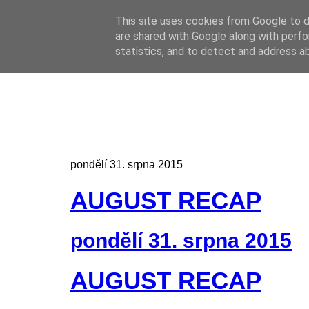
This site uses cookies from Google to de
Online casino
are shared with Google along with perfo
Online casino
CZ
statistics, and to detect and address a
pondělí 31. srpna 2015
AUGUST RECAP
pondělí 31. srpna 2015
AUGUST RECAP