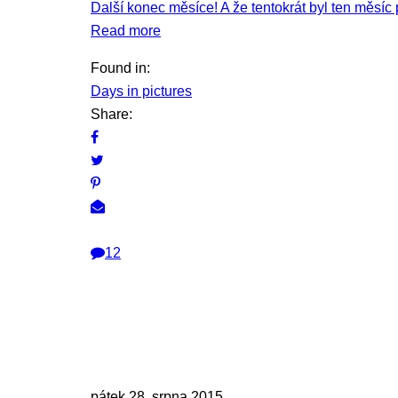
Další konec měsíce! A že tentokrát byl ten měsí
Read more
Found in:
Days in pictures
Share:
12
pátek 28. srpna 2015