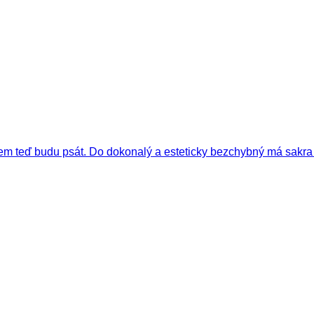
 čem teď budu psát. Do dokonalý a esteticky bezchybný má sakr