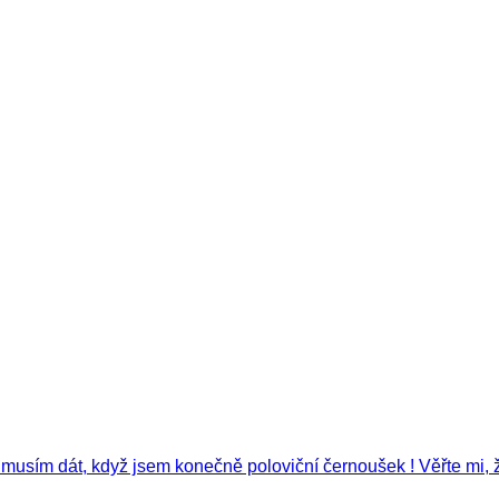
e musím dát, když jsem konečně poloviční černoušek ! Věřte mi, 