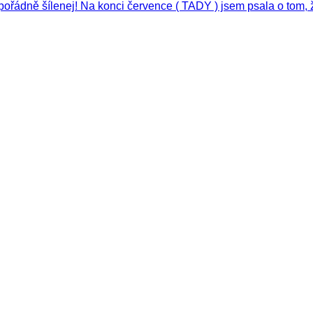
c pořádně šílenej! Na konci července ( TADY ) jsem psala o tom