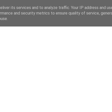
liver its services and to analyze traffic. Your IP address and us
rmance and security metrics to ensure quality of service, gene
 CZ
buse.