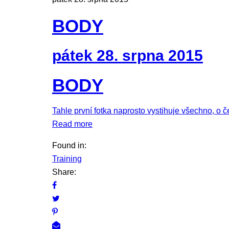
BODY
pátek 28. srpna 2015
BODY
Tahle první fotka naprosto vystihuje všechno, o
Read more
Found in:
Training
Share: