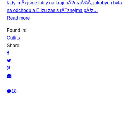
lady, mÄ› jsme fotily na kraji nÃ?draÅ¾Ã­, jakobych byla
na odchodu a Elizu zas s rÅ¯znejma pÃ³z…
Read more
Found in:
Outfits
Share:
18