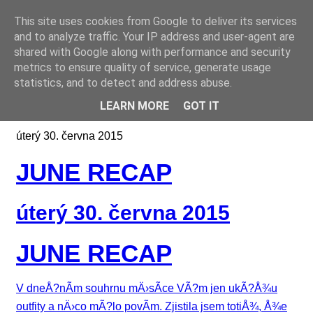
This site uses cookies from Google to deliver its services
Online casino CZ
and to analyze traffic. Your IP address and user-agent are
shared with Google along with performance and security
metrics to ensure quality of service, generate usage
statistics, and to detect and address abuse.
LEARN MORE
GOT IT
úterý 30. června 2015
JUNE RECAP
úterý 30. června 2015
JUNE RECAP
V dneÅ?nÃ­m souhrnu mÄ›sÃ­ce VÃ?m jen ukÃ?Å¾u
outfity a nÄ›co mÃ?lo povÃ­m. Zjistila jsem totiÅ¾, Å¾e