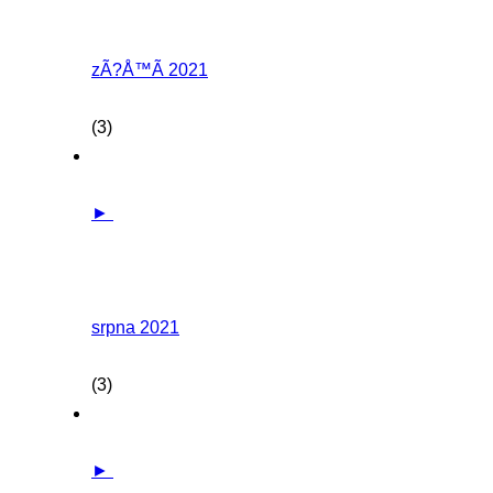
zÃ?Å™Ã­ 2021
(3)
►
srpna 2021
(3)
►