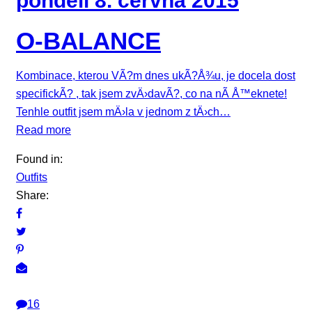
pondělí 8. června 2015
O-BALANCE
Kombinace, kterou VÃ?m dnes ukÃ?Å¾u, je docela dost
specifickÃ? , tak jsem zvÄ›davÃ?, co na nÃ­ Å™eknete!
Tenhle outfit jsem mÄ›la v jednom z tÄ›ch…
Read more
Found in:
Outfits
Share:
16