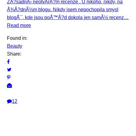
ZÃ?sadnÄ› neotvÃ­rÃ?m recenze . U nikoho, nikdy, na
Å¾Ã?dnÃ½m blogu. Nikdy jsem nepochopila smysl
blogÅ¯, kde jsou poÅ™Ã?d dokola jen samÃ½ recenz…
Read more
Found in:
Beauty
Share:
12