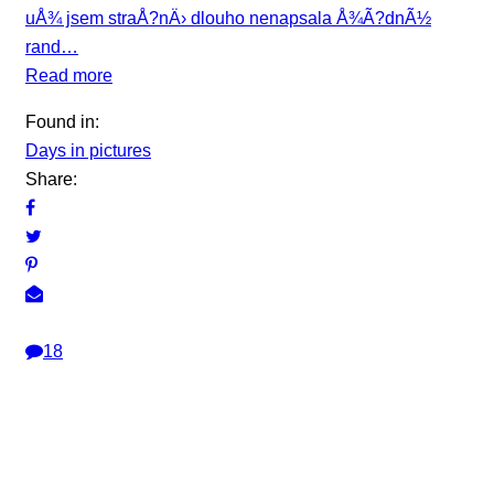
uÅ¾ jsem straÅ?nÄ› dlouho nenapsala Å¾Ã?dnÃ½
rand…
Read more
Found in:
Days in pictures
Share:
18