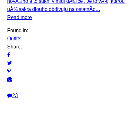
novÃ©ho a to sukni v midi dÃ©lce . Je to vÄ›c, kterou
uÅ¾ sakra dlouho obdivuju na ostatnÃ­c…
Read more
Found in:
Outfits
Share:
23