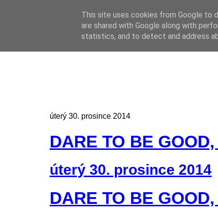
This site uses cookies from Google to de
Online casino
are shared with Google along with perfo
Online casino
CZ
statistics, and to detect and address a
úterý 30. prosince 2014
DARE TO BE GOOD, 
úterý 30. prosince 2014
DARE TO BE GOOD, 