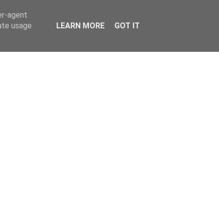
er-agent
rate usage
LEARN MORE
GOT IT