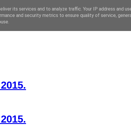
liver its services and to analyze traffic. Your IP address and us
rmance and security metrics to ensure quality of service, gene
 CZ
buse.
2015.
2015.