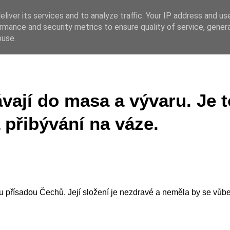
liver its services and to analyze traffic. Your IP address and us
rmance and security metrics to ensure quality of service, gene
 CZ
buse.
ávají do masa a vývaru. Je t
přibývání na váze.
u přísadou Čechů. Její složení je nezdravé a neměla by se vůb