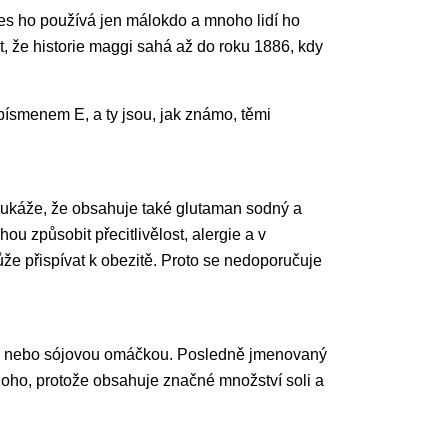
Dnes ho používá jen málokdo a mnoho lidí ho
t, že historie maggi sahá až do roku 1886, kdy
písmenem E, a ty jsou, jak známo, těmi
se ukáže, že obsahuje také glutaman sodný a
ou způsobit přecitlivělost, alergie a v
ůže přispívat k obezitě. Proto se nedoporučuje
kem nebo sójovou omáčkou. Posledně jmenovaný
noho, protože obsahuje značné množství soli a