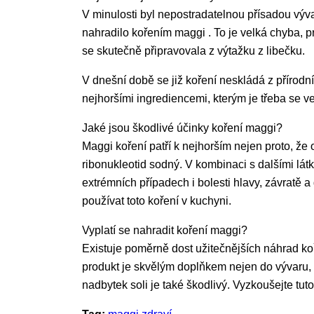
V minulosti byl nepostradatelnou přísadou výva
nahradilo kořením maggi . To je velká chyba, p
se skutečně připravovala z výtažku z libečku.
V dnešní době se již koření neskládá z přírod
nejhoršími ingrediencemi, kterým je třeba se v
Jaké jsou škodlivé účinky koření maggi?
Maggi koření patří k nejhorším nejen proto, že
ribonukleotid sodný. V kombinaci s dalšími látk
extrémních případech i bolesti hlavy, závratě 
používat toto koření v kuchyni.
Vyplatí se nahradit koření maggi?
Existuje poměrně dost užitečnějších náhrad 
produkt je skvělým doplňkem nejen do vývaru, 
nadbytek soli je také škodlivý. Vyzkoušejte t