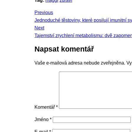
Tag:
maggi
zdraví
Navigace
Previous
Previous
Jednoduché těstoviny, které posilují imunitní 
pro
post:
Next
Next
příspěvek
Tajemství zrychlení metabolismu: dvě zapomen
post:
Napsat komentář
Vaše e-mailová adresa nebude zveřejněna.
Vy
Komentář
*
Jméno
*
E-mail
*