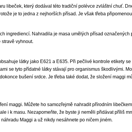
ru libeček, který dodával této tradiční polévce zvláštní chuť. 
rotože je to jedna z nejhorších přísad. Je však třeba připomenou
ních ingrediencí. Nahradila je masa umělých přísad označených 
e stravě vyhnout.
 obsahuje látky jako E621 a E635. Při pečlivé kontrole etikety 
ami se tyto přídatné látky stávají pro organismus škodlivými. Moh
a dokonce bušení srdce. Je třeba také dodat, že složení maggi m
koření maggi. Můžete ho samozřejmě nahradit přírodním libeč
ale i k masu. Nezapomeňte, že byste ji neměli přidávat příliš m
uto náhradu Maggi a už nikdy nesáhnete po ničem jiném.