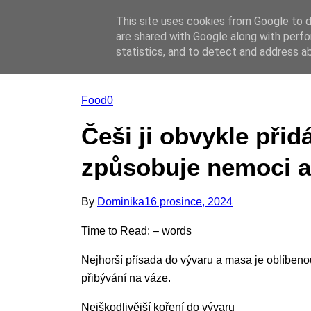
This site uses cookies from Google to de
Online casino
are shared with Google along with perfo
Online casino
CZ
statistics, and to detect and address a
Food
0
Češi ji obvykle přid
způsobuje nemoci a 
Posted
By
Dominika
16 prosince, 2024
on
Time to Read:
–
words
Nejhorší přísada do vývaru a masa je oblíbeno
přibývání na váze.
Nejškodlivější koření do vývaru