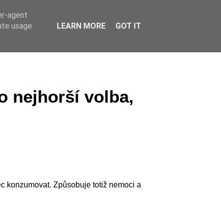
er-agent
rate usage
LEARN MORE
GOT IT
o nejhorší volba,
ec konzumovat. Způsobuje totiž nemoci a