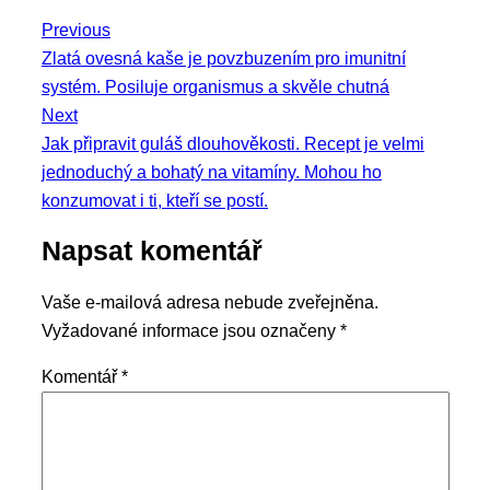
Navigace
Previous
Previous
Zlatá ovesná kaše je povzbuzením pro imunitní
pro
post:
systém. Posiluje organismus a skvěle chutná
příspěvek
Next
Next
Jak připravit guláš dlouhověkosti. Recept je velmi
post:
jednoduchý a bohatý na vitamíny. Mohou ho
konzumovat i ti, kteří se postí.
Napsat komentář
Vaše e-mailová adresa nebude zveřejněna.
Vyžadované informace jsou označeny
*
Komentář
*