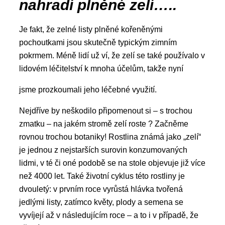
nahradí plněné zelí…..
Je fakt, že zelné listy plněné kořeněnými
pochoutkami jsou skutečně typickým zimním
pokrmem. Méně lidí už ví, že zelí se také používalo v
lidovém léčitelství k mnoha účelům, takže nyní
jsme prozkoumali jeho léčebné využití.
Nejdříve by neškodilo připomenout si – s trochou
zmatku – na jakém stromě zelí roste ? Začněme
rovnou trochou botaniky! Rostlina známá jako „zelí“
je jednou z nejstarších surovin konzumovaných
lidmi, v té či oné podobě se na stole objevuje již více
než 4000 let. Také životní cyklus této rostliny je
dvouletý: v prvním roce vyrůstá hlávka tvořená
jedlými listy, zatímco květy, plody a semena se
vyvíjejí až v následujícím roce – a to i v případě, že