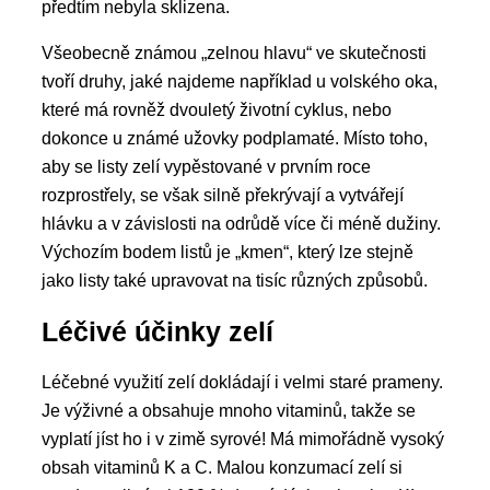
předtím nebyla sklizena.
Všeobecně známou „zelnou hlavu“ ve skutečnosti
tvoří druhy, jaké najdeme například u volského oka,
které má rovněž dvouletý životní cyklus, nebo
dokonce u známé užovky podplamaté. Místo toho,
aby se listy zelí vypěstované v prvním roce
rozprostřely, se však silně překrývají a vytvářejí
hlávku a v závislosti na odrůdě více či méně dužiny.
Výchozím bodem listů je „kmen“, který lze stejně
jako listy také upravovat na tisíc různých způsobů.
Léčivé účinky zelí
Léčebné využití zelí dokládají i velmi staré prameny.
Je výživné a obsahuje mnoho vitaminů, takže se
vyplatí jíst ho i v zimě syrové! Má mimořádně vysoký
obsah vitaminů K a C. Malou konzumací zelí si