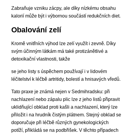
Zabraňuje vzniku zácpy, ale díky nízkému obsahu
kalorií může být i výbornou součástí redukčních diet.
Obalování zelí
Kromě vnitřních výhod lze zelí využít i zevně. Díky
svým účinným látkám má také protizánětlivé a
detoxikační vlastnosti, takže
se jeho listy s úspěchem používají i v lidovém
léčitelství k léčbě artritidy, bolestí a hnisavých vředů.
Tato praxe je známá nejen v Sedmihradsku: při
nachlazení nebo zápalu plic lze z jeho listů připravit
uklidňující obklad proti kašli a nachlazení, který lze
přiložit i na hrudník čistým plátnem. Stejný obklad se
doporučuje při léčbě různých gynekologických
potíží, přikládá se na podbřišek. V těchto případech