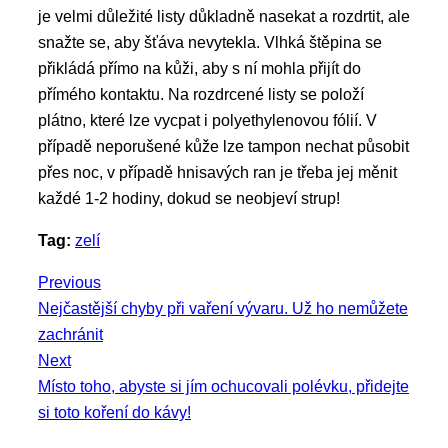
je velmi důležité listy důkladně nasekat a rozdrtit, ale
snažte se, aby šťáva nevytekla. Vlhká štěpina se
přikládá přímo na kůži, aby s ní mohla přijít do
přímého kontaktu. Na rozdrcené listy se položí
plátno, které lze vycpat i polyethylenovou fólií. V
případě neporušené kůže lze tampon nechat působit
přes noc, v případě hnisavých ran je třeba jej měnit
každé 1-2 hodiny, dokud se neobjeví strup!
Tag:
zelí
Navigace
Previous
Previous
Nejčastější chyby při vaření vývaru. Už ho nemůžete
pro
post:
zachránit
příspěvek
Next
Next
Místo toho, abyste si jím ochucovali polévku, přidejte
post:
si toto koření do kávy!