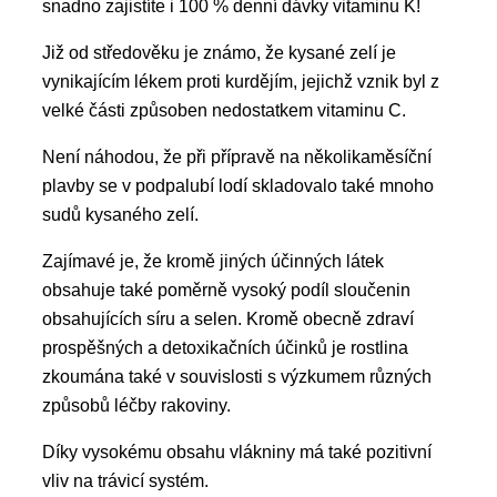
snadno zajistíte i 100 % denní dávky vitaminu K!
Již od středověku je známo, že kysané zelí je
vynikajícím lékem proti kurdějím, jejichž vznik byl z
velké části způsoben nedostatkem vitaminu C.
Není náhodou, že při přípravě na několikaměsíční
plavby se v podpalubí lodí skladovalo také mnoho
sudů kysaného zelí.
Zajímavé je, že kromě jiných účinných látek
obsahuje také poměrně vysoký podíl sloučenin
obsahujících síru a selen. Kromě obecně zdraví
prospěšných a detoxikačních účinků je rostlina
zkoumána také v souvislosti s výzkumem různých
způsobů léčby rakoviny.
Díky vysokému obsahu vlákniny má také pozitivní
vliv na trávicí systém.