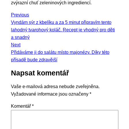
zvýrazní chuť zeleninových ingrediencí.
Navigace
Previous
Previous
Vyndám sýr z kbelíku a za 5 minut připravím tento
pro
post:
lahodný tvarohový koláč. Recept je vhodný pro děti
příspěvek
a snadný
Next
Next
Přidáváme ji do salátu místo majonézy. Díky této
post:
přísadě bude zdravější
Napsat komentář
Vaše e-mailová adresa nebude zveřejněna.
Vyžadované informace jsou označeny
*
Komentář
*