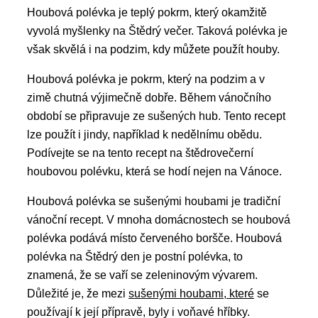
Houbová polévka je teplý pokrm, který okamžitě
vyvolá myšlenky na Štědrý večer. Taková polévka je
však skvělá i na podzim, kdy můžete použít houby.
Houbová polévka je pokrm, který na podzim a v
zimě chutná výjimečně dobře. Během vánočního
období se připravuje ze sušených hub. Tento recept
lze použít i jindy, například k nedělnímu obědu.
Podívejte se na tento recept na štědrovečerní
houbovou polévku, která se hodí nejen na Vánoce.
Houbová polévka se sušenými houbami je tradiční
vánoční recept. V mnoha domácnostech se houbová
polévka podává místo červeného boršče. Houbová
polévka na Štědrý den je postní polévka, to
znamená, že se vaří se zeleninovým vývarem.
Důležité je, že mezi
sušenými houbami, které
se
používají k její přípravě, byly i voňavé hříbky.