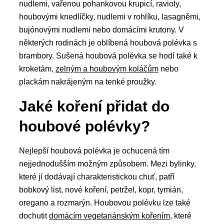
nudlemi, vařenou pohankovou krupicí, ravioly,
houbovými knedlíčky, nudlemi v rohlíku, lasagněmi,
bujónovými nudlemi nebo domácími krutony. V
některých rodinách je oblíbená houbová polévka s
brambory. Sušená houbová polévka se hodí také k
kroketám,
zelným a houbovým koláčům
nebo
plackám nakrájeným na tenké proužky.
Jaké koření přidat do
houbové polévky?
Nejlepší houbová polévka je ochucená tím
nejjednodušším možným způsobem. Mezi bylinky,
které jí dodávají charakteristickou chuť, patří
bobkový list, nové koření, petržel, kopr, tymián,
oregano a rozmarýn. Houbovou polévku lze také
dochutit
domácím vegetariánským kořením
, které