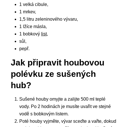
1 velká cibule,
1 mrkev,
1,5 litru zeleninového vývaru,
1 lžíce másla,
1 bobkový
list
,
sůl,
pepř.
Jak připravit houbovou
polévku ze sušených
hub?
Sušené houby omyjte a zalijte 500 ml teplé
vody. Po 2 hodinách je musíte uvařit ve stejné
vodě s bobkovým listem.
Poté houby vyjměte, vývar sceďte a vařte, dokud