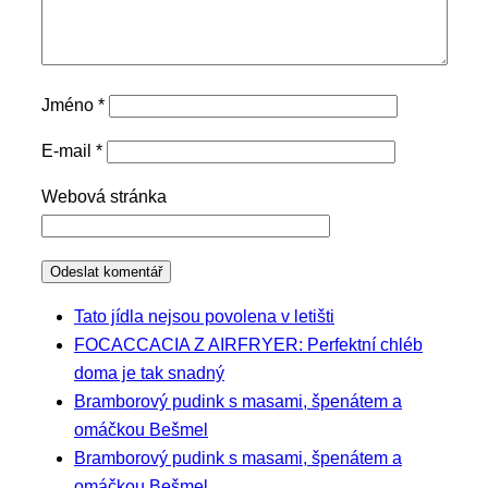
Jméno
*
E-mail
*
Webová stránka
Tato jídla nejsou povolena v letišti
FOCACCACIA Z AIRFRYER: Perfektní chléb
doma je tak snadný
Bramborový pudink s masami, špenátem a
omáčkou Bešmel
Bramborový pudink s masami, špenátem a
omáčkou Bešmel