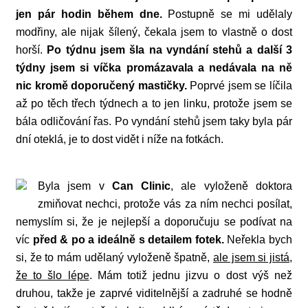
jen pár hodin během dne.
Postupně se mi udělaly
modřiny, ale nijak šílený, čekala jsem to vlastně o dost
horší.
Po týdnu jsem šla na vyndání stehů a další 3
týdny jsem si víčka promázavala a nedávala na ně
nic kromě doporučený mastičky.
Poprvé jsem se líčila
až po těch třech týdnech a to jen linku, protože jsem se
bála odličování řas. Po vyndání stehů jsem taky byla pár
dní oteklá, je to dost vidět i níže na fotkách.
Byla jsem v
Can Clinic
, ale vyloženě doktora
zmiňovat nechci, protože vás za ním nechci posílat,
nemyslím si, že je nejlepší a doporučuju se podívat na
víc
před & po a ideálně s detailem fotek.
Neřekla bych
si, že to mám udělaný vyloženě špatně,
ale jsem si jistá,
že to šlo lépe
. Mám totiž jednu jizvu o dost výš než
druhou, takže je zaprvé viditelnější a zadruhé se hodně