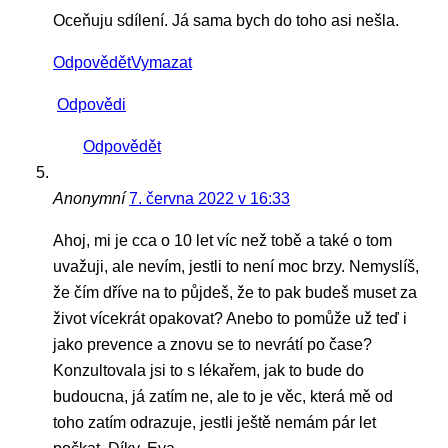
Oceňuju sdílení. Já sama bych do toho asi nešla.
Odpovědět
Vymazat
Odpovědi
Odpovědět
Anonymní
7. června 2022 v 16:33
Ahoj, mi je cca o 10 let víc než tobě a také o tom
uvažuji, ale nevím, jestli to není moc brzy. Nemyslíš,
že čím dříve na to půjdeš, že to pak budeš muset za
život vícekrát opakovat? Anebo to pomůže už teď i
jako prevence a znovu se to nevrátí po čase?
Konzultovala jsi to s lékařem, jak to bude do
budoucna, já zatím ne, ale to je věc, která mě od
toho zatím odrazuje, jestli ještě nemám pár let