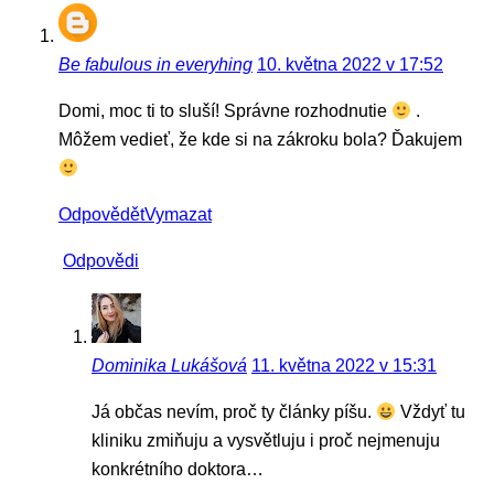
Be fabulous in everyhing
10. května 2022 v 17:52
Domi, moc ti to sluší! Správne rozhodnutie
.
Môžem vedieť, že kde si na zákroku bola? Ďakujem
Odpovědět
Vymazat
Odpovědi
Dominika Lukášová
11. května 2022 v 15:31
Já občas nevím, proč ty články píšu.
Vždyť tu
kliniku zmiňuju a vysvětluju i proč nejmenuju
konkrétního doktora…