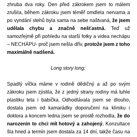
zhruba dva roky. Den před zákrokem jsem to málem
zrušila, během zákroku jsem téměř omdlela nervama a
po vyndání stehů byla sama na sebe naštvaná,
že jsem
udělala chybu a značně nešťastná.
Teď už
samozřejmě při pohledu na starší fotky a videa nechápu
– NECHÁPU- proč jsem nešla dřív,
protože jsem z toho
maximálně nadšená.
Long story long:
Spadlý víčka máme v rodině dědičný a až po svým
zákroku jsem zjistila, že z jedný strany rodiny má tuhle
plastiku teta i babička. Odhodlávala jsem se dlouho,
dostala jsem od kamarádky doporučení na kliniku i
doktora a koncem ledna jsem se prostě rozhodla,
že do
narozenin to chci mít hotový a zahojený.
Konzultace
šla hned a termín jsem dostala za 14 dní, takže času na