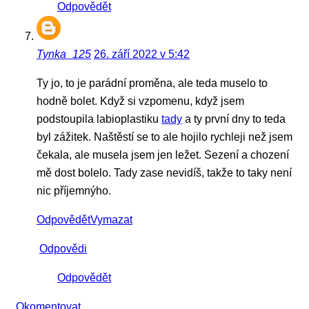
Odpovědět
Tynka_125
26. září 2022 v 5:42
Ty jo, to je parádní proměna, ale teda muselo to
hodně bolet. Když si vzpomenu, když jsem
podstoupila labioplastiku
tady
a ty první dny to teda
byl zážitek. Naštěstí se to ale hojilo rychleji než jsem
čekala, ale musela jsem jen ležet. Sezení a chození
mě dost bolelo. Tady zase nevidíš, takže to taky není
nic příjemnýho.
Odpovědět
Vymazat
Odpovědi
Odpovědět
Okomentovat