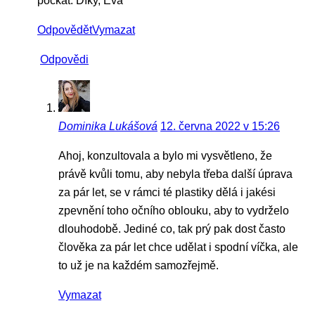
počkat. Díky, Eva
Odpovědět
Vymazat
Odpovědi
Dominika Lukášová
12. června 2022 v 15:26
Ahoj, konzultovala a bylo mi vysvětleno, že
právě kvůli tomu, aby nebyla třeba další úprava
za pár let, se v rámci té plastiky dělá i jakési
zpevnění toho očního oblouku, aby to vydrželo
dlouhodobě. Jediné co, tak prý pak dost často
člověka za pár let chce udělat i spodní víčka, ale
to už je na každém samozřejmě.
Vymazat