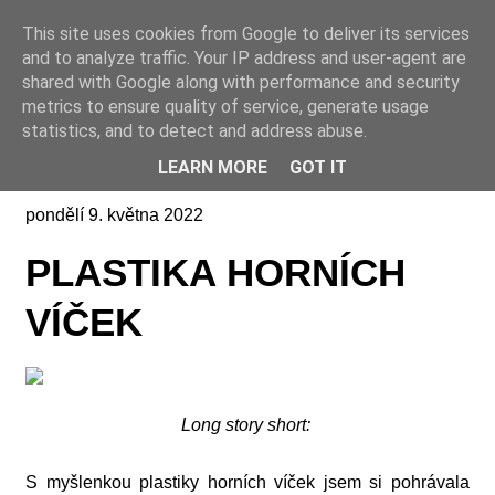
This site uses cookies from Google to deliver its services
Online casino CZ
and to analyze traffic. Your IP address and user-agent are
shared with Google along with performance and security
metrics to ensure quality of service, generate usage
statistics, and to detect and address abuse.
LEARN MORE
GOT IT
pondělí 9. května 2022
PLASTIKA HORNÍCH
VÍČEK
Long story short:
S myšlenkou plastiky horních víček jsem si pohrávala