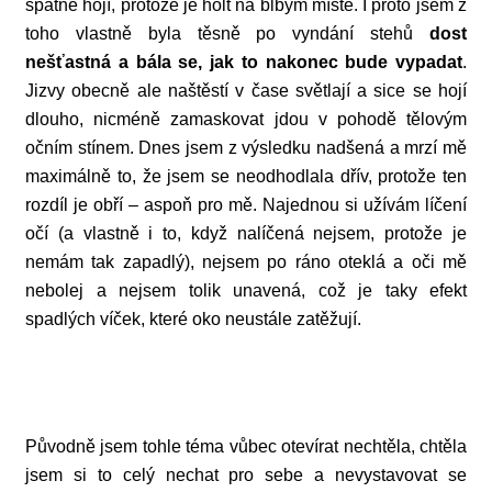
špatně hojí, protože je holt na blbým místě. I proto jsem z
toho vlastně byla těsně po vyndání stehů
dost
nešťastná a bála se, jak to nakonec bude vypadat
.
Jizvy obecně ale naštěstí v čase světlají a sice se hojí
dlouho, nicméně zamaskovat jdou v pohodě tělovým
očním stínem. Dnes jsem z výsledku nadšená a mrzí mě
maximálně to, že jsem se neodhodlala dřív, protože ten
rozdíl je obří – aspoň pro mě. Najednou si užívám líčení
očí (a vlastně i to, když nalíčená nejsem, protože je
nemám tak zapadlý), nejsem po ráno oteklá a oči mě
nebolej a nejsem tolik unavená, což je taky efekt
spadlých víček, které oko neustále zatěžují.
Původně jsem tohle téma vůbec otevírat nechtěla, chtěla
jsem si to celý nechat pro sebe a nevystavovat se