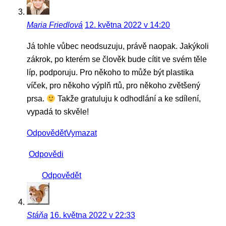
Maria Friedlová
12. května 2022 v 14:20
Já tohle vůbec neodsuzuju, právě naopak. Jakýkoli
zákrok, po kterém se člověk bude cítit ve svém těle
líp, podporuju. Pro někoho to může být plastika
víček, pro někoho výplň rtů, pro někoho zvětšený
prsa.
Takže gratuluju k odhodlání a ke sdílení,
vypadá to skvěle!
Odpovědět
Vymazat
Odpovědi
Odpovědět
Stáňa
16. května 2022 v 22:33