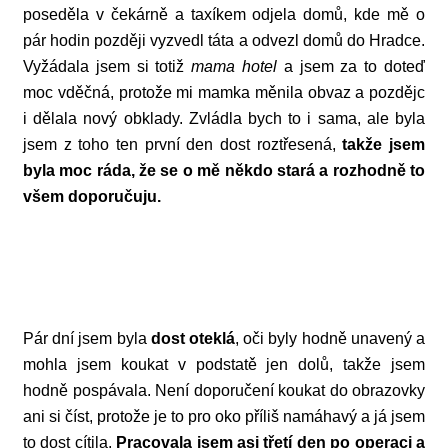
poseděla v čekárně a taxíkem odjela domů, kde mě o
pár hodin později vyzvedl táta a odvezl domů do Hradce.
Vyžádala jsem si totiž
mama hotel
a jsem za to doteď
moc vděčná, protože mi mamka měnila obvaz a pozdějc
i dělala nový obklady. Zvládla bych to i sama, ale byla
jsem z toho ten první den dost roztřesená,
takže jsem
byla moc ráda, že se o mě někdo stará a rozhodně to
všem doporučuju.
Pár dní jsem byla
dost oteklá
, oči byly hodně unavený a
mohla jsem koukat v podstatě jen dolů, takže jsem
hodně pospávala. Není doporučení koukat do obrazovky
ani si číst, protože je to pro oko příliš namáhavý a já jsem
to dost cítila.
Pracovala jsem asi třetí den po operaci a