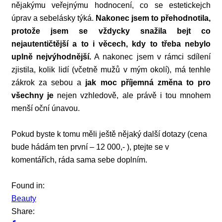
nějakýmu veřejnýmu hodnocení, co se estetickejch
úprav a sebelásky týká.
Nakonec jsem to přehodnotila,
protože jsem se vždycky snažila bejt co
nejautentičtější a to i věcech, kdy to třeba nebylo
uplně nejvýhodnější.
A nakonec jsem v rámci sdílení
zjistila, kolik lidí (včetně mužů v mým okolí), má tenhle
zákrok za sebou a
jak moc příjemná změna to pro
všechny je
nejen vzhledově, ale právě i tou mnohem
menší oční únavou.
Pokud byste k tomu měli ještě nějaký další dotazy (cena
bude hádám ten první – 12 000,- ), ptejte se v
komentářích, ráda sama sebe doplním.
Found in:
Beauty
Share: