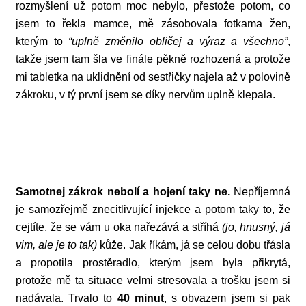
rozmyšlení už potom moc nebylo, přestože potom, co
jsem to řekla mamce, mě zásobovala fotkama žen,
kterým to
“uplně změnilo obličej a výraz a všechno”
,
takže jsem tam šla ve finále pěkně rozhozená a protože
mi tabletka na uklidnění od sestřičky najela až v polovině
zákroku, v tý první jsem se díky nervům uplně klepala.
Samotnej zákrok nebolí a hojení taky ne.
Nepříjemná
je samozřejmě znecitlivující injekce a potom taky to, že
cejtíte, že se vám u oka nařezává a stříhá
(jo, hnusný, já
vim, ale je to tak)
kůže. Jak říkám, já se celou dobu třásla
a propotila prostěradlo, kterým jsem byla přikrytá,
protože mě ta situace velmi stresovala a trošku jsem si
nadávala. Trvalo to
40 minut
, s obvazem jsem si pak