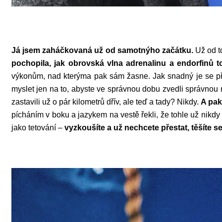
Já jsem zaháčkovaná už od samotnýho začátku.
Už od to
pochopila, jak obrovská vlna adrenalinu a endorfinů to
výkonům, nad kterýma pak sám žasne. Jak snadný je se při 
myslet jen na to, abyste ve správnou dobu zvedli správnou
zastavili už o pár kilometrů dřív, ale teď a tady? Nikdy.
A pak 
pícháním v boku a jazykem na vestě řekli, že tohle už nikdy 
jako tetování –
vyzkoušíte a už nechcete přestat, těšíte s