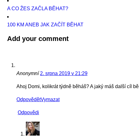
A CO ŽES ZAČLA BĚHAT?
100 KM ANEB JAK ZAČÍT BĚHAT
Add your comment
Anonymní
2. srpna 2019 v 21:29
Ahoj Domi, kolikrát týdně běháš? A jaký máš další cíl b
Odpovědět
Vymazat
Odpovědi