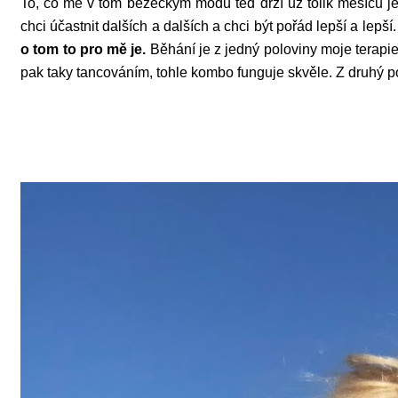
To, co mě v tom běžeckým módu teď drží už tolik měsíců j
chci účastnit dalších a dalších a chci být pořád lepší a le
o tom to pro mě je.
Běhání je z jedný poloviny moje terapi
pak taky tancováním, tohle kombo funguje skvěle. Z druhý 