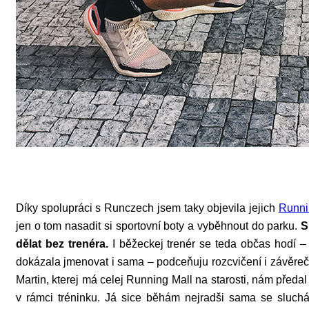
Díky spolupráci s Runczech jsem taky objevila jejich
Runni
jen o tom nasadit si sportovní boty a vyběhnout do parku.
S
dělat bez trenéra.
I běžeckej trenér se teda občas hodí –
dokázala jmenovat i sama – podceňuju rozcvičení i závěrečn
Martin, kterej má celej Running Mall na starosti, nám předal 
v rámci tréninku. Já sice běhám nejradši sama se sluchá