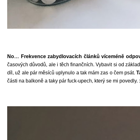
No… Frekvence zabydlovacích článků víceméně odpovídá
časových důvodů, ale i těch finančních. Vybavit si od základ
díl, už ale pár měsíců uplynulo a tak mám zas o čem psát.
T
části na balkoně a taky pár fuck-upech, který se mi povedly. :