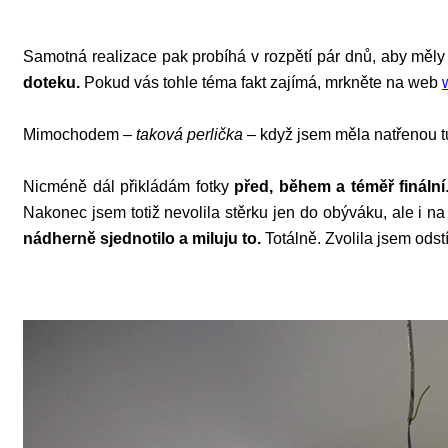
Samotná realizace pak probíhá v rozpětí pár dnů, aby měly j
doteku.
Pokud vás tohle téma fakt zajímá, mrkněte na web
Mimochodem –
taková perlička
– když jsem měla natřenou t
Nicméně dál přikládám fotky
před, během a téměř finální
Nakonec jsem totiž nevolila stěrku jen do obýváku, ale i n
nádherně sjednotilo a miluju to.
Totálně. Zvolila jsem odst