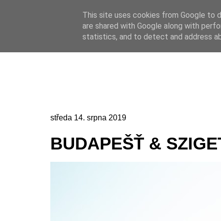
This site uses cookies from Google to de
Online casino
are shared with Google along with perfo
Online casino
CZ
statistics, and to detect and address a
středa 14. srpna 2019
BUDAPEŠŤ & SZIGE