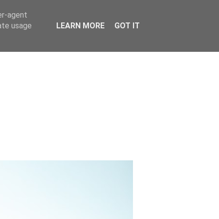
er-agent
rate usage
LEARN MORE
GOT IT