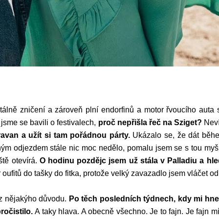
álně zničení a zároveň plní endorfinů a motor řvoucího auta 
sme se bavili o festivalech,
proč nepřišla řeč na Sziget?
Neví
ravan a užít si tam pořádnou párty.
Ukázalo se, že dát během
m odjezdem stále nic moc nedělo, pomalu jsem se s tou myšle
tě otevírá.
O hodinu pozdějc jsem už stála v Palladiu a hle
oufitů do tašky do fitka, protože velký zavazadlo jsem vláčet od
 z nějakýho důvodu.
Po těch posledních týdnech, kdy mi hned
ročistilo.
A taky hlava. A obecně všechno. Je to fajn. Je fajn 