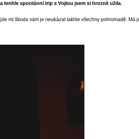
a tenhle spontánní trip s Vojtou jsem si hrozně užila.
řijde mi škoda vám je neukázat takhle všechny pohromadě. Má je