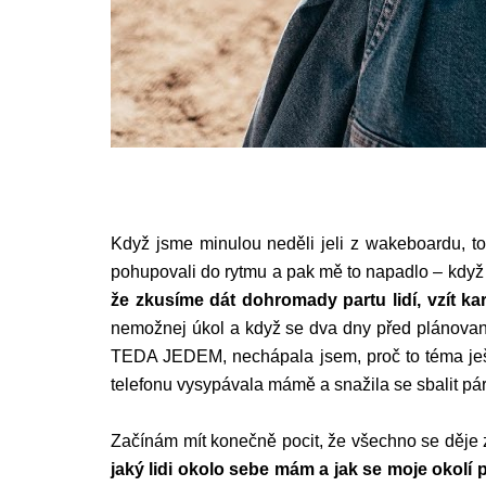
Když jsme minulou neděli jeli z wakeboardu, tot
pohupovali do rytmu a pak mě to napadlo – když j
že zkusíme dát dohromady partu lidí, vzít ka
nemožnej úkol a když se dva dny před plánovaný
TEDA JEDEM, nechápala jsem, proč to téma ješ
telefonu vysypávala mámě a snažila se sbalit pár 
Začínám mít konečně pocit, že všechno se děje
jaký lidi okolo sebe mám a jak se moje okolí p