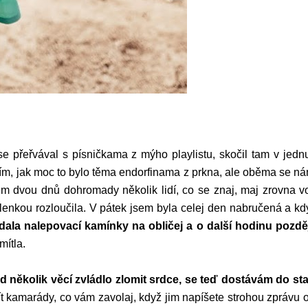
se přeřvával s písničkama z mýho playlistu, skočil tam v jedn
m, jak moc to bylo těma endorfinama z prkna, ale oběma se nám 
 dvou dnů dohromady několik lidí, co se znaj, maj zrovna vol
nkou rozloučila. V pátek jsem byla celej den nabručená a kdy
dala nalepovací kamínky na obličej a o další hodinu pozděj
mítla.
 několik věcí zvládlo zlomit srdce, se teď dostávám do st
mít kamarády, co vám zavolaj, když jim napíšete strohou zprávu 