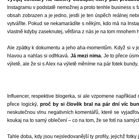
Instagramu v podstatě nemožnej a proto tenhle business s fa
obsah zobrazen a je jedno, jestli je ten úspěch reálnej nebo
vytváříte. Pokud se nekamarádíte s někým, kdo má na Instag
vlastně kdyby zaseknutej, většina z nás je na tom mnohem h
Ale zpátky k dokumentu a jeho aha-momentům. Když si v jede
hlavou a nahlas si odfrkavá.
Já mezi nima.
Je to přece úsmě
výletě, ale že si s Alex na výletě měníme na pár fotek bundy,
Influencer, respektive blogerka, si ale vzpomene například 
přece logický,
proč by si člověk bral na pár dní víc bu
neskutečnou vlnu negativních komentářů, které se vyjadřova
koukaj na to samý oblečení – co na tom, že se fotí na samý
Tahle doba, kdy jsou nejsledovanější ty profily, jejichž fot