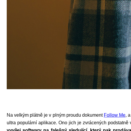
Na velkým plátně je v plným proudu dokument
Follow Me
, 
ultra populární aplikace. Ono jich je zvrácených podstatně v
vyvíjej softwary na falešný sledující, který pak prod