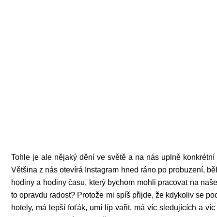
Tohle je ale nějaký dění ve světě a na nás uplně konkrétní 
Většina z nás otevírá Instagram hned ráno po probuzení, bě
hodiny a hodiny času, který bychom mohli pracovat na našem
to opravdu radost? Protože mi spíš přijde, že kdykoliv se p
hotely, má lepší foťák, umí líp vařit, má víc sledujících a v