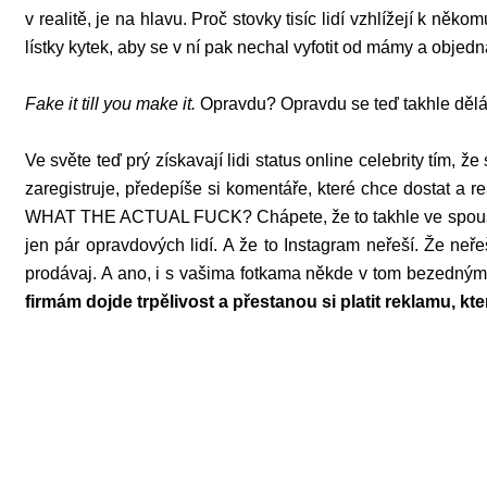
v realitě, je na hlavu. Proč stovky tisíc lidí vzhlížejí k 
lístky kytek, aby se v ní pak nechal vyfotit od mámy a objed
Fake it till you make it.
Opravdu? Opravdu se teď takhle dě
Ve světe teď prý získavají lidi status online celebrity tím, 
zaregistruje, předepíše si komentáře, které chce dostat a 
WHAT THE ACTUAL FUCK? Chápete, že to takhle ve spoustě ze
jen pár opravdových lidí. A že to Instagram neřeší. Že neře
prodávaj. A ano, i s vašima fotkama někde v tom bezedným svě
firmám dojde trpělivost a přestanou si platit reklamu, 