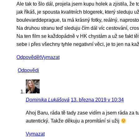
Ale tak to šlo dál, projela jsem kupu holek a zjistila, ž
jak říkáš, je spousta kvalitních blogerek, který sleduju
boulevarddeprague, ta má krásný fotky, reálný, naprosto 
Na druhou stranu teď sleduju čím dál víc cestování, crossf
Na ten film se každopádně v HK chystám a už se fakt těš
sebe i přes všechny tyhle negativní věci, je to jen na k
Odpovědět
Vymazat
Odpovědi
Dominika Lukášová
13. března 2019 v 10:34
Ahoj Baru, ráda tě tady zase vidím a jsem ráda za t
autentický. Takže děkuju a promítání si užij
Vymazat