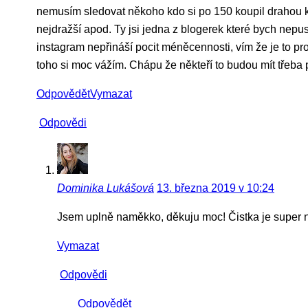
nemusím sledovat někoho kdo si po 150 koupil drahou kab
nejdražší apod. Ty jsi jedna z blogerek které bych nepust
instagram nepřináší pocit méněcennosti, vím že je to pro
toho si moc vážím. Chápu že někteří to budou mít třeba pr
Odpovědět
Vymazat
Odpovědi
Dominika Lukášová
13. března 2019 v 10:24
Jsem uplně naměkko, děkuju moc! Čistka je super ná
Vymazat
Odpovědi
Odpovědět