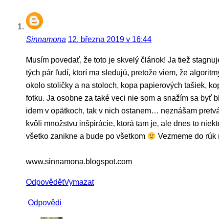
Sinnamona
12. března 2019 v 16:44
Musím povedať, že toto je skvelý článok! Ja tiež stagnuj
tých pár ľudí, ktorí ma sledujú, pretože viem, že algori
okolo stoličky a na stoloch, kopa papierových tašiek, k
fotku. Ja osobne za také veci nie som a snažím sa byť b
idem v opätkoch, tak v nich ostanem… neznášam pretvárku
kvôli množstvu inšpirácie, ktorá tam je, ale dnes to nie
všetko zanikne a bude po všetkom
Vezmeme do rúk ra
www.sinnamona.blogspot.com
Odpovědět
Vymazat
Odpovědi