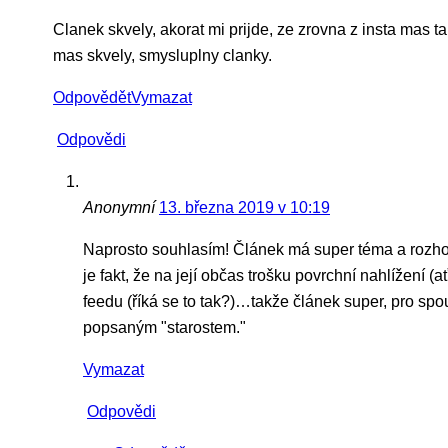
Clanek skvely, akorat mi prijde, ze zrovna z insta mas tak
mas skvely, smysluplny clanky.
Odpovědět
Vymazat
Odpovědi
Anonymní
13. března 2019 v 10:19
Naprosto souhlasím! Článek má super téma a rozhodně
je fakt, že na její občas trošku povrchní nahlížení (
feedu (říká se to tak?)…takže článek super, pro spou
popsaným "starostem."
Vymazat
Odpovědi