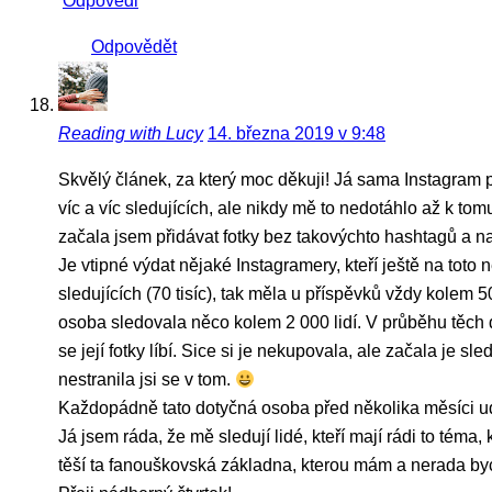
Odpovědi
Odpovědět
Reading with Lucy
14. března 2019 v 9:48
Skvělý článek, za který moc děkuji! Já sama Instagram
víc a víc sledujících, ale nikdy mě to nedotáhlo až k tom
začala jsem přidávat fotky bez takovýchto hashtagů a na
Je vtipné výdat nějaké Instagramery, kteří ještě na toto 
sledujících (70 tisíc), tak měla u příspěvků vždy kolem
osoba sledovala něco kolem 2 000 lidí. V průběhu těch dv
se její fotky líbí. Sice si je nekupovala, ale začala je
nestranila jsi se v tom.
Každopádně tato dotyčná osoba před několika měsíci udělal
Já jsem ráda, že mě sledují lidé, kteří mají rádi to té
těší ta fanouškovská základna, kterou mám a nerada bych