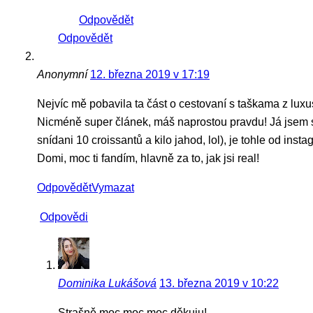
Odpovědět
Odpovědět
Anonymní
12. března 2019 v 17:19
Nejvíc mě pobavila ta část o cestovaní s taškama z luxu
Nicméně super článek, máš naprostou pravdu! Já jsem se, j
snídani 10 croissantů a kilo jahod, lol), je tohle od i
Domi, moc ti fandím, hlavně za to, jak jsi real!
Odpovědět
Vymazat
Odpovědi
Dominika Lukášová
13. března 2019 v 10:22
Strašně moc moc moc děkuju!