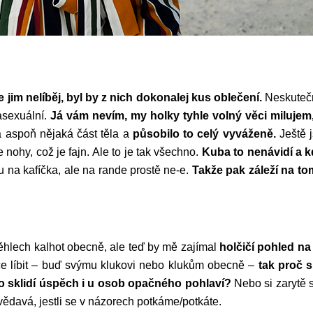
e jim nelíběj, byl by z nich dokonalej kus oblečení.
Neskutečn
asexuální.
Já vám nevím, my holky tyhle volný věci milujem
a aspoň nějaká část těla a
působilo to celý vyváženě.
Ještě 
e nohy, což je fajn. Ale to je tak všechno.
Kuba to nenávidí a k
u na kafíčka, ale na rande prostě ne-e.
Takže pak záleží na tom
ěhlech kalhot obecně, ale teď by mě zajímal
holčičí pohled na
ce líbit – buď svýmu klukovi nebo klukům obecně –
tak proč 
co sklidí úspěch i u osob opačného pohlaví?
Nebo si zarytě s
vědavá, jestli se v názorech potkáme/potkáte.