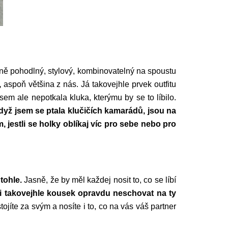
ě pohodlný, stylový, kombinovatelný na spoustu
,
aspoň většina z nás. Já takovejhle prvek outfitu
jsem ale nepotkala kluka, kterýmu by se to líbilo.
dyž jsem se ptala klučičích kamarádů, jsou na
, jestli se holky oblíkaj víc pro sebe nebo pro
 tohle.
Jasně, že by měl každej nosit to, co se líbí
si takovejhle kousek opravdu neschovat na ty
tojíte za svým a nosíte i to, co na vás váš partner