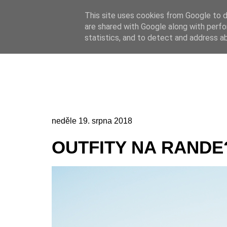
This site uses cookies from Google to de
Online casino
are shared with Google along with perfo
Online casino
CZ
statistics, and to detect and address a
neděle 19. srpna 2018
OUTFITY NA RANDE