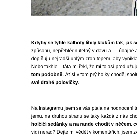
Kdyby se tyhle kalhoty líbily klukům tak, jak s
způsobů, nepřehlédnutelný v davu a … údajně 
doplňuju nejradši uplým crop topem, aby vynikl
Nebo takhle – táta mi řekl, že mi to asi prodlužuj
tom podobně.
Ať si v tom prý holky choděj spol
své drahé polovičky.
Na Instagramu jsem se vás ptala na hodnocení t
jemu, na druhou stranu se taky každá z nás ch
holčičí sedánky a na rande chodit v něčem, 
vidí nerad? Dejte mi vědět v komentářích, jsem z