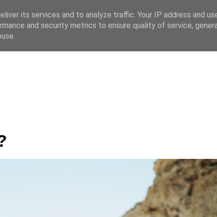
liver its services and to analyze traffic. Your IP address and us
rmance and security metrics to ensure quality of service, gene
 CZ
buse.
?