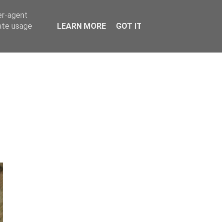
er-agent
rate usage
LEARN MORE
GOT IT