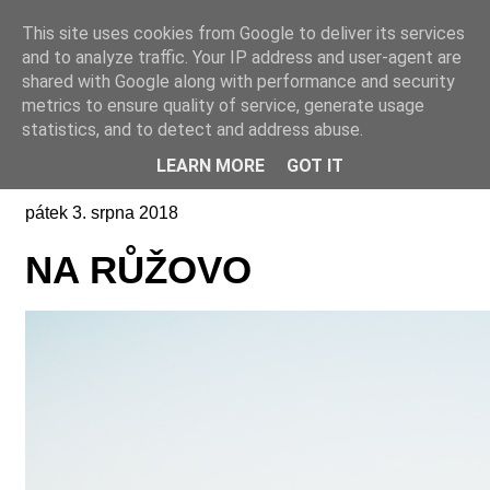
This site uses cookies from Google to deliver its services
Online casino CZ
and to analyze traffic. Your IP address and user-agent are
shared with Google along with performance and security
metrics to ensure quality of service, generate usage
statistics, and to detect and address abuse.
LEARN MORE
GOT IT
pátek 3. srpna 2018
NA RŮŽOVO