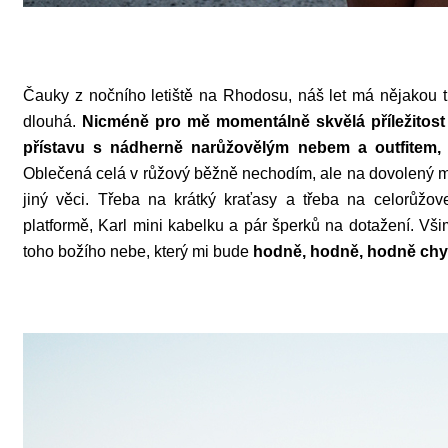
Čauky z nočního letiště na Rhodosu, náš let má nějakou t
dlouhá.
Nicméně pro mě momentálně skvělá příležitost 
přístavu s nádherně narůžovělým nebem a outfitem, k
Oblečená celá v růžový běžně nechodím, ale na dovolený m
jiný věci. Třeba na krátký kraťasy a třeba na celorůžove
platformě, Karl mini kabelku a pár šperků na dotažení. Vši
toho božího nebe, který mi bude
hodně, hodně, hodně chyb