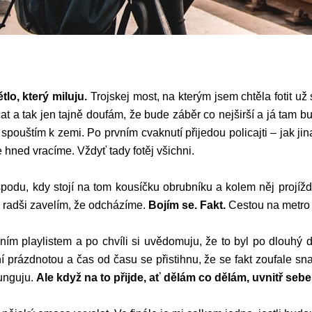
lo, který miluju.
Trojskej most, na kterým jsem chtěla fotit u
at a tak jen tajně doufám, že bude záběr co nejširší a já tam b
ouštím k zemi. Po prvním cvaknutí přijedou policajti – jak jin
 hned vracíme. Vždyť tady fotěj všichni.
odu, kdy stojí na tom kousíčku obrubníku a kolem něj projížděj 
a radši zavelím, že odcházíme.
Bojím se. Fakt.
Cestou na metro 
m playlistem a po chvíli si uvědomuju, že to byl po dlouhý d
řní prázdnotou a čas od času se přistihnu, že se fakt zoufale 
unguju.
Ale když na to přijde, ať dělám co dělám, uvnitř se