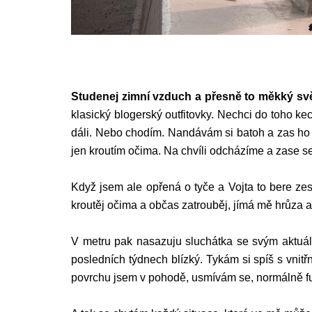
Studenej zimní vzduch a přesně to měkký svět
klasický blogerský outfitovky. Nechci do toho kec
dáli. Nebo chodím. Nandávám si batoh a zas ho sp
jen kroutím očima. Na chvíli odcházíme a zase se
Když jsem ale opřená o tyče a Vojta to bere zesp
kroutěj očima a občas zatrouběj, jímá mě hrůza 
V metru pak nasazuju sluchátka se svým aktuální
posledních týdnech blízký. Tykám si spíš s vnit
povrchu jsem v pohodě, usmívám se, normálně f