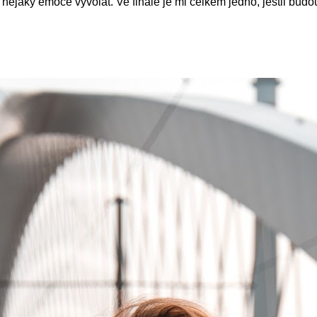
nějaký emoce vyvolat. Ve finále je mi celkem jedno, jestli budo