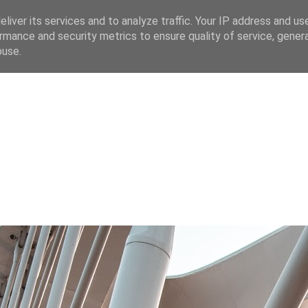
liver its services and to analyze traffic. Your IP address and us
rmance and security metrics to ensure quality of service, gene
 CZ
buse.