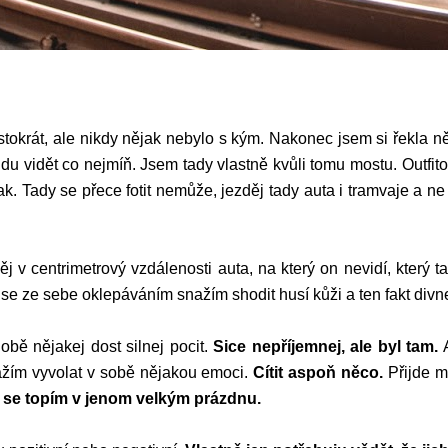
ž stokrát, ale nikdy nějak nebylo s kým. Nakonec jsem si řekla 
udu vidět co nejmíň. Jsem tady vlastně kvůli tomu mostu. Outfito
ak. Tady se přece fotit nemůže, jezděj tady auta i tramvaje a n
v centrimetrový vzdálenosti auta, na který on nevidí, který ta
se ze sebe oklepáváním snažím shodit husí kůži a ten fakt divne
obě nějakej dost silnej pocit.
Sice nepříjemnej, ale byl tam.
A
snažím vyvolat v sobě nějakou emoci.
Cítit aspoň něco.
Přijde m
be se topím v jenom velkým prázdnu.