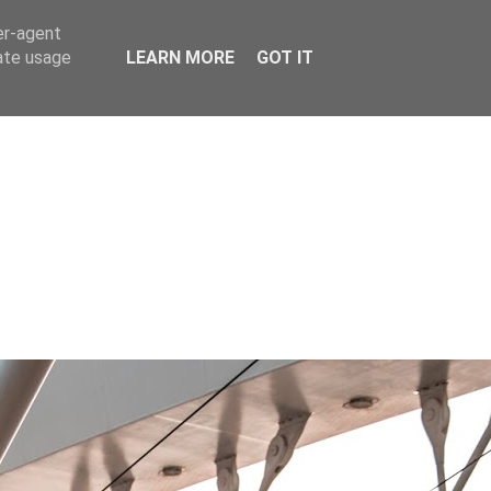
er-agent
rate usage
LEARN MORE
GOT IT