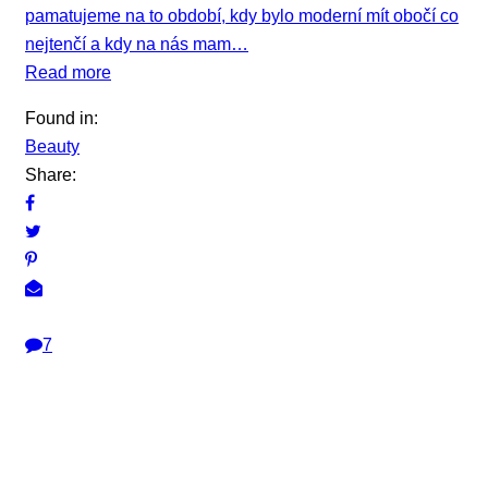
pamatujeme na to období, kdy bylo moderní mít obočí co
nejtenčí a kdy na nás mam…
Read more
Found in:
Beauty
Share:
7