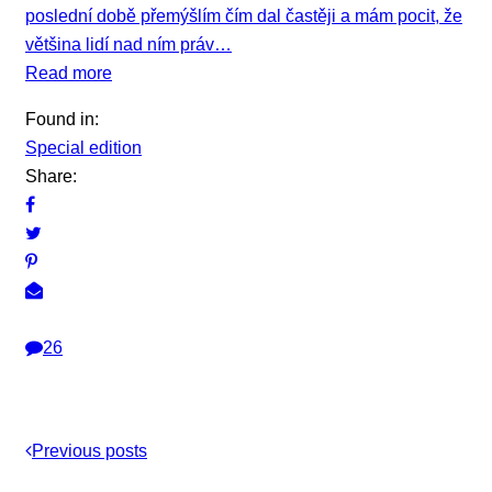
poslední době přemýšlím čím dal častěji a mám pocit, že
většina lidí nad ním práv…
Read more
Found in:
Special edition
Share:
26
Previous posts