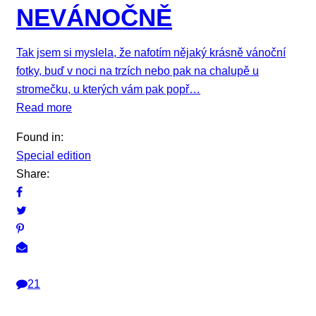
NEVÁNOČNĚ
Tak jsem si myslela, že nafotím nějaký krásně vánoční
fotky, buď v noci na trzích nebo pak na chalupě u
stromečku, u kterých vám pak popř…
Read more
Found in:
Special edition
Share:
21