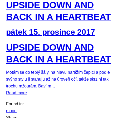
UPSIDE DOWN AND
BACK IN A HEARTBEAT
pátek 15. prosince 2017
UPSIDE DOWN AND
BACK IN A HEARTBEAT
Motám se do teplý šály, na hlavu narážím čepici a podle
svýho stylu ji stahuju až na úroveň očí, takže skrz ní tak
trochu mžourám. Baví m…
Read more
Found in:
mood
Share: