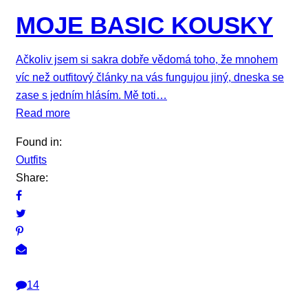
MOJE BASIC KOUSKY
Ačkoliv jsem si sakra dobře vědomá toho, že mnohem
víc než outfitový články na vás fungujou jiný, dneska se
zase s jedním hlásím. Mě toti…
Read more
Found in:
Outfits
Share:
14