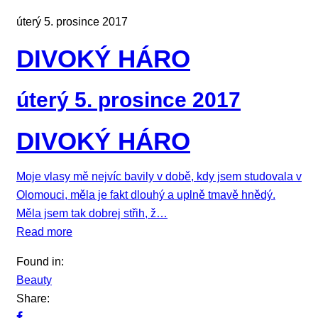
úterý 5. prosince 2017
DIVOKÝ HÁRO
úterý 5. prosince 2017
DIVOKÝ HÁRO
Moje vlasy mě nejvíc bavily v době, kdy jsem studovala v
Olomouci, měla je fakt dlouhý a uplně tmavě hnědý.
Měla jsem tak dobrej střih, ž…
Read more
Found in:
Beauty
Share: