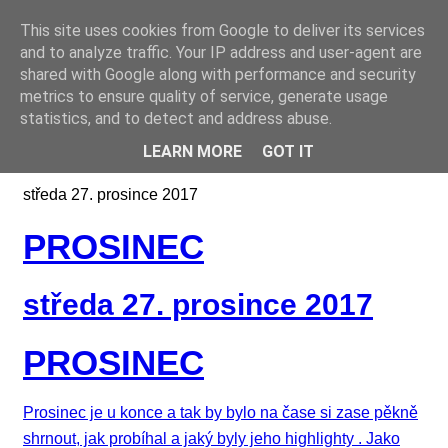
This site uses cookies from Google to deliver its services
Online casino CZ
and to analyze traffic. Your IP address and user-agent are
shared with Google along with performance and security
metrics to ensure quality of service, generate usage
statistics, and to detect and address abuse.
LEARN MORE
GOT IT
středa 27. prosince 2017
PROSINEC
středa 27. prosince 2017
PROSINEC
Prosinec je u konce a tak by bylo na čase si zase pěkně
shrnout, jak probíhal a jaký byly jeho highlighty . Jako