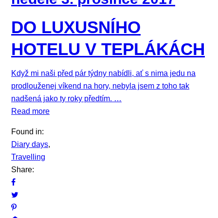
DO LUXUSNÍHO
HOTELU V TEPLÁKÁCH
Když mi naši před pár týdny nabídli, ať s nima jedu na
prodlouženej víkend na hory, nebyla jsem z toho tak
nadšená jako ty roky předtím. …
Read more
Found in:
Diary days
,
Travelling
Share: