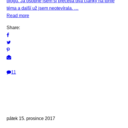
blogu. Já osobně jsem si přečetla dva články na tohle
téma a další už jsem neotevírala. …
Read more
Share:
11
pátek 15. prosince 2017