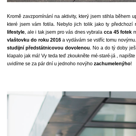
Kromě zavzpomínání na aktivity, který jsem stihla během u
které jsem vám fotila. Nebylo jich tolik jako ty předchozí
lifestyle
, ale i tak jsem pro vás dnes vybrala
cca 45 fotek
m
vlaštovku do roku 2016
a vydávám se vstříc tomu novýmu. 
studijní předstátnicovou dovolenou
. No a do tý doby je
klapalo jak má! Vy teda teď zkoukněte mé-staré-já , napišt
uvidíme se za pár dní u jednoho novýho
zachumelenýho
!