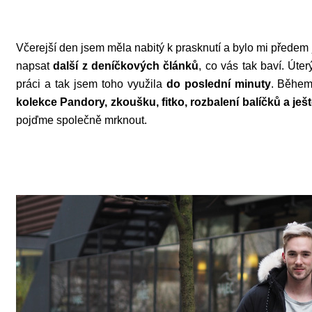
Včerejší den jsem měla nabitý k prasknutí a bylo mi předem 
napsat
další z deníčkových článků
, co vás tak baví. Úte
práci a tak jsem toho využila
do poslední minuty
. Během
kolekce Pandory, zkoušku, fitko, rozbalení balíčků a ješt
pojďme společně mrknout.