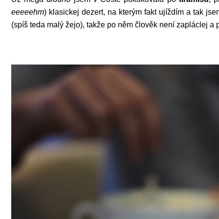
eeeeehm
) klasickej dezert, na kterým fakt ujíždím a tak j
(spíš teda malý žejo), takže po něm člověk není zapláclej a 