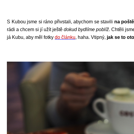
S Kubou jsme si ráno přivstali, abychom se stavili
na poště
rádi a chcem si jí užít ještě
dokud bydlíme poblíž.
Chtěli jsme 
já Kubu, aby měl fotky
do článku
, haha. Vtipný,
jak se to oto