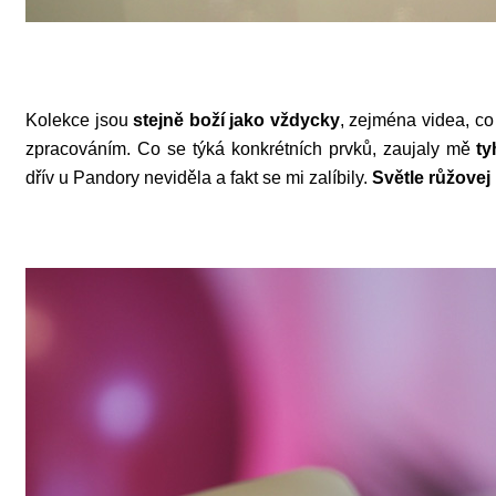
Kolekce jsou
stejně boží jako vždycky
, zejména videa, co
zpracováním. Co se týká konkrétních prvků, zaujaly mě
ty
dřív u Pandory neviděla a fakt se mi zalíbily.
Světle růžovej 