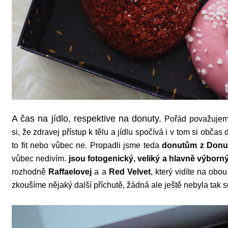
A čas na jídlo, respektive na donuty.
Pořád považujem
si, že zdravej přístup k tělu a jídlu spočívá i v tom si obča
to fit nebo vůbec ne. Propadli jsme teda
donutům z Donu
vůbec nedivím.
jsou fotogenický, veliký a hlavně výborný
rozhodně
Raffaelovej
a a
Red Velvet
, který vidíte na obo
zkoušíme nějaký další příchutě, žádná ale ještě nebyla tak s