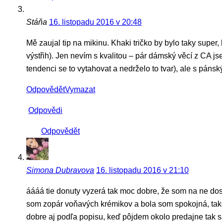
Stáňa
16. listopadu 2016 v 20:48
Mě zaujal tip na mikinu. Khaki tričko by bylo taky super,
výstřih). Jen nevím s kvalitou – pár dámský věcí z CA js
tendenci se to vytahovat a nedrželo to tvar), ale s p
Odpovědět
Vymazat
Odpovědi
Odpovědět
Simona Dubravova
16. listopadu 2016 v 21:10
áááá tie donuty vyzerá tak moc dobre, že som na ne dos
som zopár voňavých krémikov a bola som spokojná, ta
dobre aj podľa popisu, keď pôjdem okolo predajne tak sa