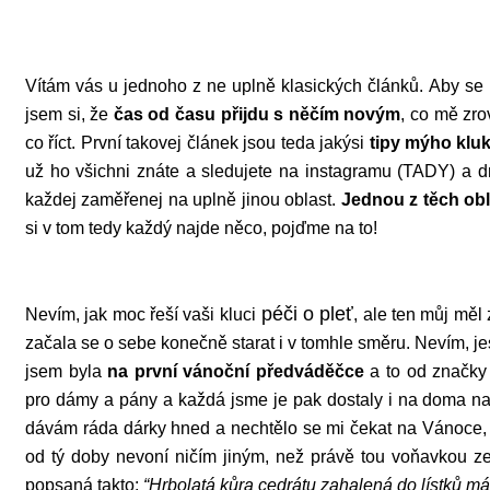
Vítám vás u jednoho z ne uplně klasických článků. Aby se 
jsem si, že
čas od času přijdu s něčím novým
, co mě zr
co říct. První takovej článek jsou teda jakýsi
tipy mýho klu
už ho všichni znáte a sledujete na instagramu (TADY) a
každej zaměřenej na uplně jinou oblast.
Jednou z těch obla
si v tom tedy každý najde něco, pojďme na to!
péči o pleť
Nevím, jak moc řeší vaši kluci
, ale ten můj měl
začala se o sebe konečně starat i v tomhle směru. Nevím, jes
jsem byla
na první vánoční předváděčce
a to od značky 
pro dámy a pány a každá jsme je pak dostaly i na doma na 
dávám ráda dárky hned a nechtělo se mi čekat na Vánoce,
od tý doby nevoní ničím jiným, než právě tou voňavkou 
popsaná takto:
“Hrbolatá kůra cedrátu zahalená do lístků m