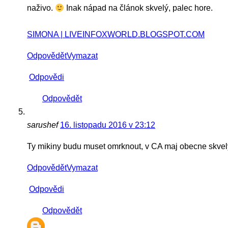
naživo.
Inak nápad na článok skvelý, palec hore.
SIMONA | LIVEINFOXWORLD.BLOGSPOT.COM
Odpovědět
Vymazat
Odpovědi
Odpovědět
sarushef
16. listopadu 2016 v 23:12
Ty mikiny budu muset omrknout, v CA maj obecne skve
Odpovědět
Vymazat
Odpovědi
Odpovědět