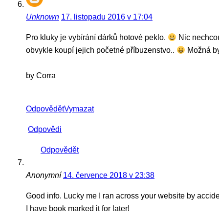
Unknown
17. listopadu 2016 v 17:04
Pro kluky je vybírání dárků hotové peklo.
Nic nechcou
obvykle koupí jejich početné příbuzenstvo..
Možná byc
by Corra
Odpovědět
Vymazat
Odpovědi
Odpovědět
Anonymní
14. července 2018 v 23:38
Good info. Lucky me I ran across your website by accid
I have book marked it for later!