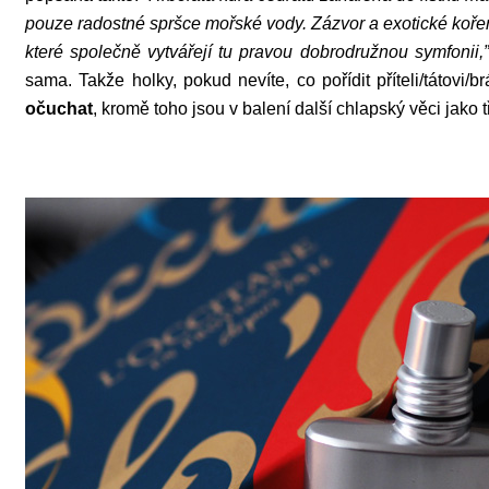
pouze radostné spršce mořské vody. Zázvor a exotické koře
které společně vytvářejí tu pravou dobrodružnou symfonii,”
sama. Takže holky, pokud nevíte, co pořídit příteli/tátovi
očuchat
, kromě toho jsou v balení další chlapský věci jako 