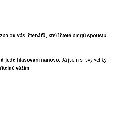
zba od vás
,
čtenářů, kteří čtete blogů spoustu
eď jede hlasování nanovo.
Já jsem si svý veliký
řitelně vážím.