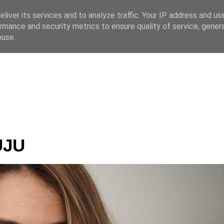
liver its services and to analyze traffic. Your IP address and us
rmance and security metrics to ensure quality of service, gene
 CZ
buse.
UJU