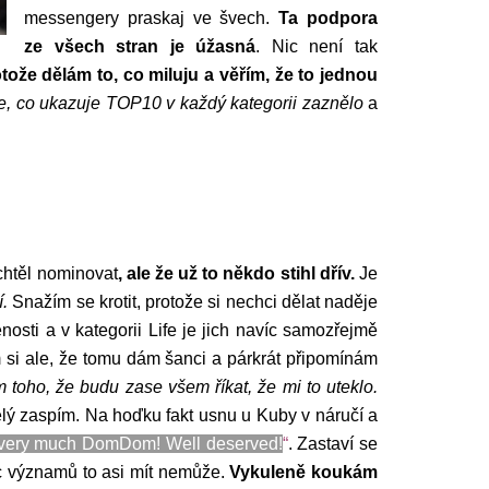
messengery praskaj ve švech.
Ta podpora
ze všech stran je úžasná
. Nic není tak
tože dělám to, co miluju a věřím, že to jednou
e, co ukazuje TOP10 v každý kategorii zaznělo
a
chtěl nominovat
, ale že už to někdo stihl dřív.
Je
í.
Snažím se krotit, protože si nechci dělat naděje
nosti a v kategorii Life je jich navíc samozřejmě
 si ale, že tomu dám šanci a párkrát připomínám
 toho, že budu zase všem říkat, že mi to uteklo.
lý zaspím. Na hoďku fakt usnu u Kuby v náručí a
 very much DomDom! Well deserved!
“
. Zastaví se
íc významů to asi mít nemůže.
Vykuleně koukám