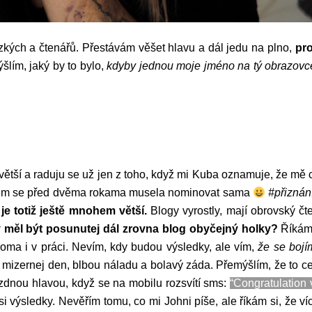
zkých a čtenářů. Přestávám věšet hlavu a dál jedu na plno,
pro
lím, jaký by to bylo,
kdyby jednou moje jméno na tý obrazovc
 větší a raduju se už jen z toho, když mi Kuba oznamuje, že mě 
 jsem se před dvěma rokama musela nominovat sama
#přiznán
e totiž ještě mnohem větší.
Blogy vyrostly, mají obrovský čte
 měl být posunutej dál zrovna blog obyčejný holky?
Říkám
oma i v práci. Nevím, kdy budou výsledky, ale vím,
že se bojím
mizernej den, blbou náladu a bolavý záda. Přemýšlím, že to ce
rázdnou hlavou, když se na mobilu rozsvítí sms:
“Congratulation
i výsledky. Nevěřím tomu, co mi Johni píše, ale říkám si, že v