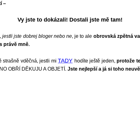
í –
Vy jste to dokázali! Dostali jste mě tam!
o,
jestli jste dobrej bloger nebo ne
, je to ale
obrovská zpětná va
las právě mně.
TADY
strašně vděčná, jestli mi
hodíte ještě jeden,
protože t
JEDNO OBŘÍ DĚKUJU A OBJETÍ.
Jste nejlepší a já si toho neuvě