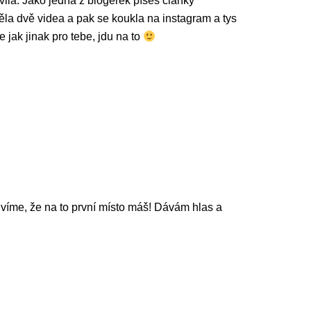
ila. Jako jedna z blogerek píšeš články
ěla dvě videa a pak se koukla na instagram a tys
 jak jinak pro tebe, jdu na to
i víme, že na to první místo máš! Dávám hlas a