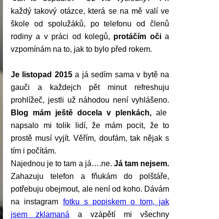
každý takový otázce, která se na mě valí ve
škole od spolužáků, po telefonu od členů
rodiny a v práci od kolegů,
protáčím oči
a
vzpomínám na to, jak to bylo před rokem.
Je listopad 2015
a já sedím sama v bytě na
gauči a každejch pět minut refreshuju
prohlížeč, jestli už náhodou není vyhlášeno.
Blog mám ještě docela v plenkách,
ale
napsalo mi tolik lidí, že mám pocit, že to
prostě musí vyjít. Věřím, doufám, tak nějak s
tím i počítám.
Najednou je to tam a já….ne.
Já tam nejsem.
Zahazuju telefon a fňukám do polštáře,
potřebuju obejmout, ale není od koho. Dávám
na instagram
fotku s popiskem o tom, jak
jsem zklamaná
a vzápětí mi všechny