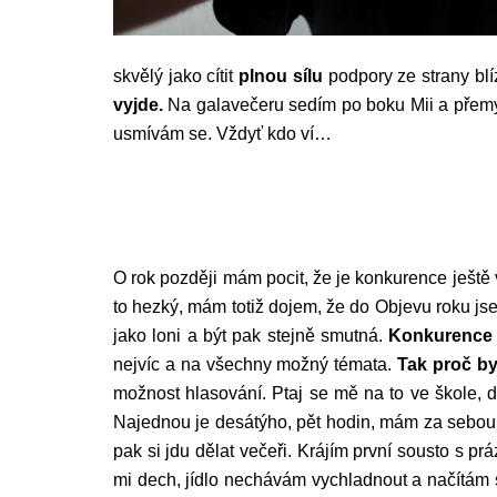
skvělý jako cítit
plnou sílu
podpory ze strany blí
vyjde.
Na galavečeru sedím po boku Mii a přemýš
usmívám se. Vždyť kdo ví…
O rok později mám pocit, že je konkurence ještě
to hezký, mám totiž dojem, že do Objevu roku
jako loni a být pak stejně smutná.
Konkurence j
nejvíc a na všechny možný témata.
Tak proč by
možnost hlasování. Ptaj se mě na to ve škole, d
Najednou je desátýho, pět hodin, mám za sebou 
pak si jdu dělat večeři. Krájím první sousto s p
mi dech, jídlo nechávám vychladnout a načítám s