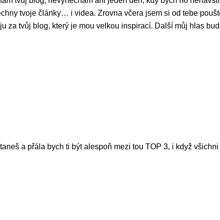
znám tvůj blog, nevynechám ani jeden den, kdy bych ho nenavštív
echny tvoje články… i videa. Zrovna včera jsem si od tebe poušt
 za tvůj blog, který je mou velkou inspirací. Další můj hlas bude
taneš a přála bych ti být alespoň mezi tou TOP 3, i když všichn