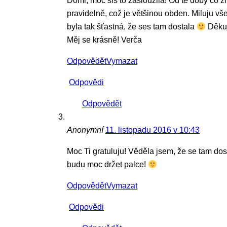
Domi, moc sis to zasloužila! Od té doby co 
pravidelně, což je většinou obden. Miluju vš
byla tak šťastná, že ses tam dostala
Děkuju
Měj se krásně! Verča
Odpovědět
Vymazat
Odpovědi
Odpovědět
Anonymní
11. listopadu 2016 v 10:43
Moc Ti gratuluju! Věděla jsem, že se tam dos
budu moc držet palce!
Odpovědět
Vymazat
Odpovědi