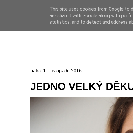
This site uses cookies from Google to de
Online casino
are shared with Google along with perfo
Online casino
CZ
statistics, and to detect and address a
pátek 11. listopadu 2016
JEDNO VELKÝ DĚK