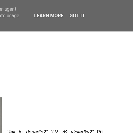
er-agent
rate usage
LEARN MORE
GOT IT
“Jak to dopadlo?” “Už víš výsledky?”
Při