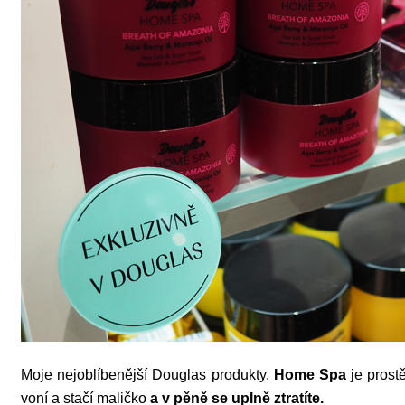
Moje nejoblíbenější Douglas produkty.
Home Spa
je prost
voní a stačí maličko
a v pěně se uplně ztratíte.