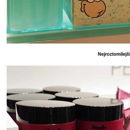
Nejroztomilejší