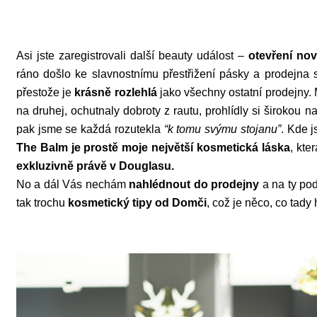
Asi jste zaregistrovali další beauty událost –
otevření no
ráno došlo ke slavnostnímu přestřižení pásky a prodejna s
přestože je
krásně rozlehlá
jako všechny ostatní prodejny.
na druhej, ochutnaly dobroty z rautu, prohlídly si širokou
pak jsme se každá rozutekla
“k tomu svýmu stojanu”
. Kde j
The Balm je prostě moje největší kosmetická láska
, kte
exkluzivně právě v Douglasu.
No a dál Vás nechám
nahlédnout do prodejny
a na ty po
tak trochu
kosmetický tipy od Domči
, což je něco, co tad