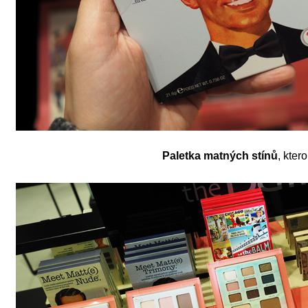
Paletka matných stínů
, kte