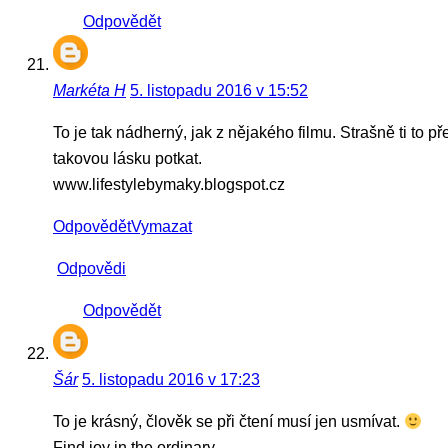
Odpovědět
Markéta H
5. listopadu 2016 v 15:52
To je tak nádherný, jak z nějakého filmu. Strašně ti to 
takovou lásku potkat.
www.lifestylebymaky.blogspot.cz
Odpovědět
Vymazat
Odpovědi
Odpovědět
Šár
5. listopadu 2016 v 17:23
To je krásný, člověk se při čtení musí jen usmívat.
Find joy in the ordinary