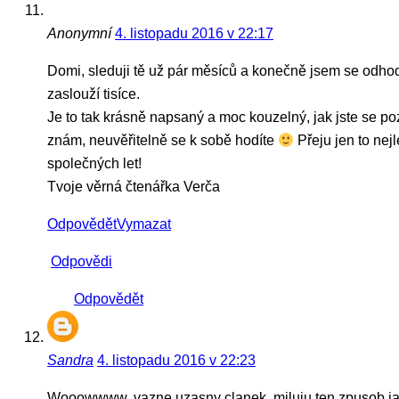
Anonymní
4. listopadu 2016 v 22:17
Domi, sleduji tě už pár měsíců a konečně jsem se odhodl
zaslouží tisíce.
Je to tak krásně napsaný a moc kouzelný, jak jste se poz
znám, neuvěřitelně se k sobě hodíte
Přeju jen to nej
společných let!
Tvoje věrná čtenářka Verča
Odpovědět
Vymazat
Odpovědi
Odpovědět
Sandra
4. listopadu 2016 v 22:23
Wooowwww, vazne uzasny clanek, miluju ten zpusob jak 