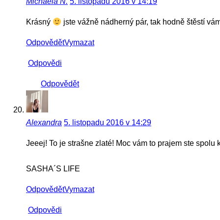
Michaela N.
5. listopadu 2016 v 14:19
Krásný
jste vážně nádherný pár, tak hodně štěstí vá
Odpovědět
Vymazat
Odpovědi
Odpovědět
Alexandra
5. listopadu 2016 v 14:29
Jeeej! To je strašne zlaté! Moc vám to prajem ste spolu 
SASHA´S LIFE
Odpovědět
Vymazat
Odpovědi