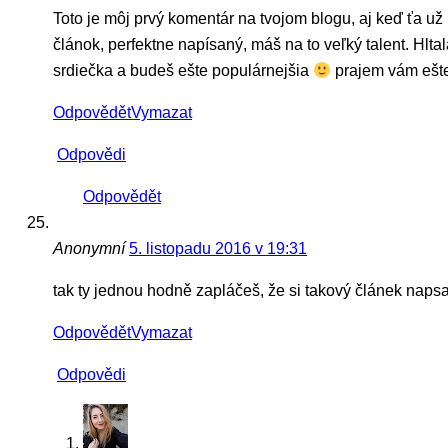
Toto je môj prvý komentár na tvojom blogu, aj keď ťa už
článok, perfektne napísaný, máš na to veľký talent. Hlt
srdiečka a budeš ešte populárnejšia
prajem vám ešte
Odpovědět
Vymazat
Odpovědi
Odpovědět
Anonymní
5. listopadu 2016 v 19:31
tak ty jednou hodně zapláčeš, že si takový článek napsa
Odpovědět
Vymazat
Odpovědi