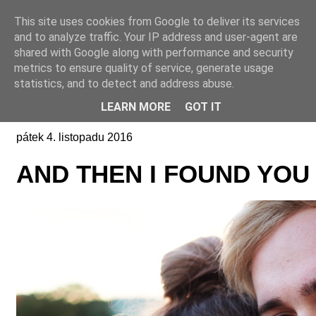
This site uses cookies from Google to deliver its services
Online casino CZ
and to analyze traffic. Your IP address and user-agent are
shared with Google along with performance and security
metrics to ensure quality of service, generate usage
statistics, and to detect and address abuse.
LEARN MORE
GOT IT
pátek 4. listopadu 2016
AND THEN I FOUND YOU