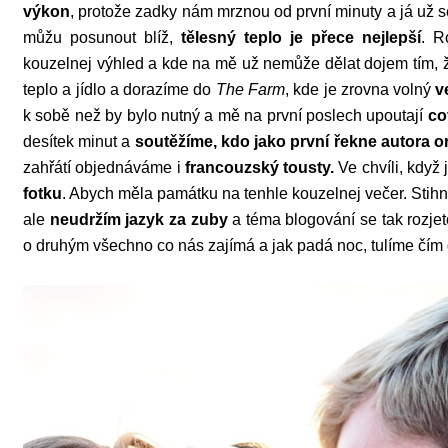
výkon
, protože zadky nám mrznou od první minuty a já už se
můžu posunout blíž,
tělesný teplo je přece nejlepší
. R
kouzelnej výhled a kde na mě už nemůže dělat dojem tím, ž
teplo a jídlo a dorazíme do
The Farm
, kde je zrovna volný
v
k sobě než by bylo nutný a mě na první poslech upoutají
co
desítek minut a
soutěžíme, kdo jako první řekne autora or
zahřátí objednáváme i
francouzský tousty.
Ve chvíli, když
fotku
. Abych měla památku na tenhle kouzelnej večer. Stihnu
ale
neudržím jazyk za zuby
a téma blogování se tak rozjet
o druhým všechno co nás zajímá a jak padá noc, tulíme čím d