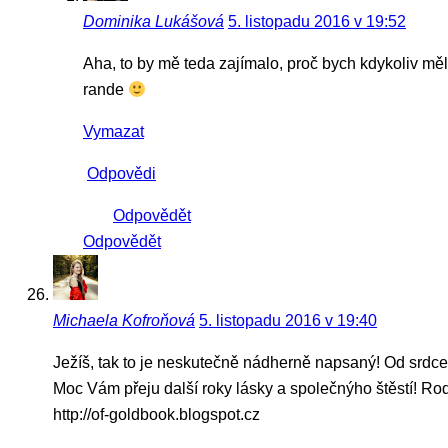
Dominika Lukášová
5. listopadu 2016 v 19:52
Aha, to by mě teda zajímalo, proč bych kdykoliv měl
rande
Vymazat
Odpovědi
Odpovědět
Odpovědět
Michaela Kofroňová
5. listopadu 2016 v 19:40
Ježíš, tak to je neskutečně nádherně napsaný! Od srdce 
Moc Vám přeju další roky lásky a společnýho štěstí! Rodo
http://of-goldbook.blogspot.cz