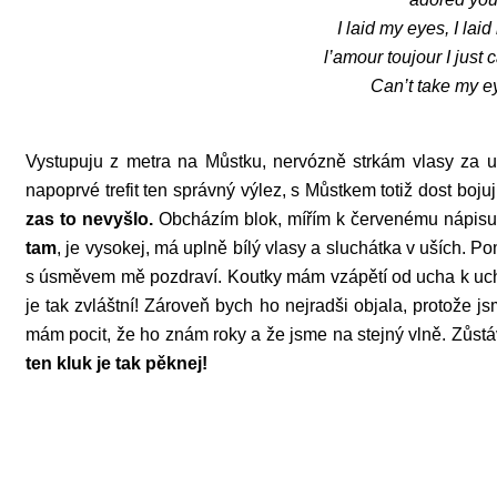
I laid my eyes, I la
l’amour toujour I just 
Can’t take my ey
Vystupuju z metra na Můstku, nervózně strkám vlasy za 
napoprvé trefit ten správný výlez, s Můstkem totiž dost bo
zas to nevyšlo.
Obcházím blok, mířím k červenému nápisu C
tam
, je vysokej, má uplně bílý vlasy a sluchátka v uších. P
s úsměvem mě pozdraví. Koutky mám vzápětí od ucha k uchu 
je tak zvláštní! Zároveň bych ho nejradši objala, protože js
mám pocit, že ho znám roky a že jsme na stejný vlně. Zůst
ten kluk je tak pěknej!