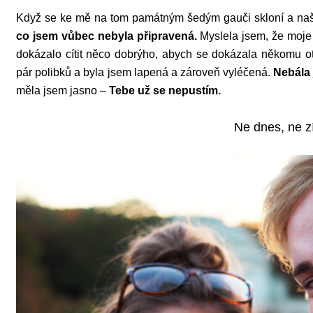
Když se ke mě na tom památným šedým gauči skloní a naše
co jsem vůbec nebyla připravená.
Myslela jsem, že moje 
dokázalo cítit něco dobrýho, abych se dokázala někomu ot
pár polibků a byla jsem lapená a zároveň vyléčená.
Nebála 
měla jsem jasno –
Tebe už se nepustím.
Ne dnes, ne zí