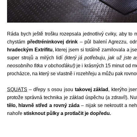
Ráda bych ještě trošku rozepsala jednotlivý cviky, aby to 
chystám
předtréninkovej drink
– půl balení Agrezzu, o
hradeckým Extrifitu
, kterej jsem si totálně zamilovala a 
super strojů a milých lidí
(který já potřebuju, jak už jste
neosobního fitka v obchoďáku!)
je i krásných 15 minut od m
procházce, na který se vlastně i rozehřeju a můžu pak rovnou
SQUATS
– dřepy s osou jsou
takovej základ
, kterýho jse
protože správná technika je základ úspěchu (a zdraví!). Nu
tělo, hlavně střed a rovný záda
– nijak se nekroutit a neh
nahoře
stisknout půlky a protlačit je dopředu.