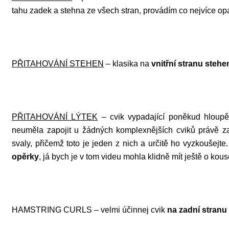
tahu zadek a stehna ze všech stran, provádím co nejvíce opa
PŘITAHOVÁNÍ STEHEN
– klasika na
vnitřní stranu stehe
PŘITAHOVÁNÍ LÝTEK
– cvik vypadající poněkud hloup
neuměla zapojit u žádných komplexnějších cviků právě zad
svaly, přičemž toto je jeden z nich a určitě ho vyzkoušejte.
opěrky
, já bych je v tom videu mohla klidně mít ještě o kous
HAMSTRING CURLS – velmi účinnej cvik
na zadní stranu