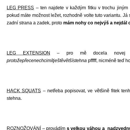
LEG PRESS
– ten najdete v každým fitku v trochu jiným
pokud máte možnost ležet, rozhodně volte tuto variantu. Já 
zadní strana a zadek, proto
mám nohy co nejvýš a nejdál 
LEG EXTENSION
– pro mě docela novej str
protožepřecenechcimítještěvětšístehna
pfffff, nicméně teď 
HACK SQUATS
– netřeba popisovat, ve většině fitek tenh
stehna.
ROZNOŽOVÁNÍ
– provádím
s velkou váhou a nadzved