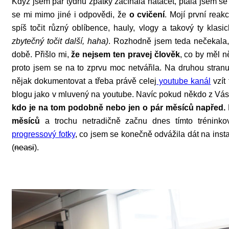
Když jsem pár týdnů zpátky začínala natáčet, ptala jsem se
se mi mimo jiné i odpovědi, že
o cvičení
. Mojí první reak
spíš točit různý oblíbence, hauly, vlogy a takový ty klas
zbytečný točit další, haha)
. Rozhodně jsem teda nečekala, 
době. Přišlo mi,
že nejsem ten pravej člověk
, co by měl n
proto jsem se na to zprvu moc netvářila. Na druhou stranu
nějak dokumentovat a třeba právě celej
youtube kanál
vzít
blogu jako v mluvený na youtube. Navíc pokud někdo z Vás 
kdo je na tom podobně nebo jen o pár měsíců napřed.
měsíců
a trochu netradičně začnu dnes tímto trénin
progressový fotky
, co jsem se konečně odvážila dát na inst
(
neasi
).