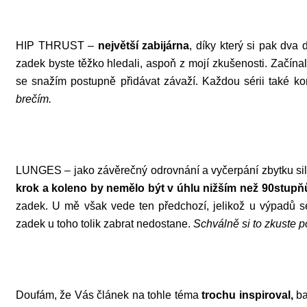
HIP THRUST –
největší zabijárna
, díky který si pak dva
zadek byste těžko hledali, aspoň z mojí zkušenosti. Začín
se snažím postupně přidávat závaží. Každou sérii také k
brečím.
LUNGES – jako závěrečný odrovnání a vyčerpání zbytku si
krok a koleno by nemělo být v úhlu nižším než 90stupň
zadek. U mě však vede ten předchozí, jelikož u výpadů 
zadek u toho tolik zabrat nedostane.
Schválně si to zkuste po
Doufám, že Vás článek na tohle téma
trochu inspiroval,
ba