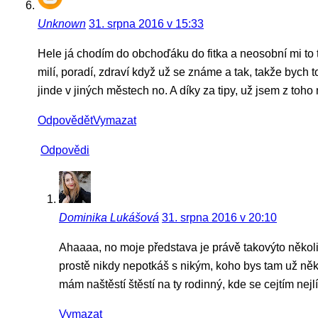
Unknown
31. srpna 2016 v 15:33
Hele já chodím do obchoďáku do fitka a neosobní mi to
milí, poradí, zdraví když už se známe a tak, takže bych t
jinde v jiných městech no. A díky za tipy, už jsem z to
Odpovědět
Vymazat
Odpovědi
Dominika Lukášová
31. srpna 2016 v 20:10
Ahaaaa, no moje představa je právě takovýto několi
prostě nikdy nepotkáš s nikým, koho bys tam už někdy 
mám naštěstí štěstí na ty rodinný, kde se cejtím nejl
Vymazat