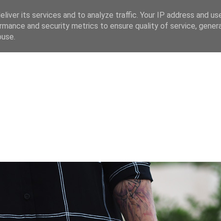
liver its services and to analyze traffic. Your IP address and us
rmance and security metrics to ensure quality of service, gene
 CZ
buse.