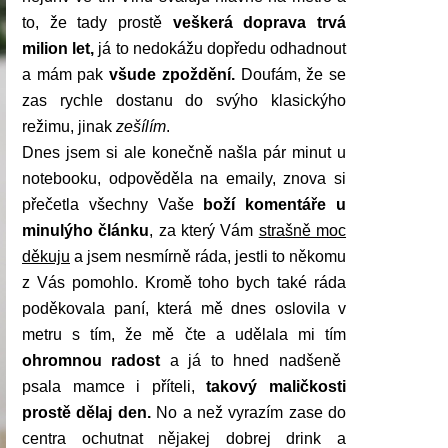
to, že tady prostě
veškerá doprava trvá
milion let,
já to nedokážu dopředu odhadnout
a mám pak
všude zpoždění.
Doufám, že se
zas rychle dostanu do svýho klasickýho
režimu, jinak
zešílím
.
Dnes jsem si ale konečně našla pár minut u
notebooku, odpověděla na emaily, znova si
přečetla všechny Vaše
boží komentáře u
minulýho článku
, za který Vám
strašně moc
děkuju
a jsem nesmírně ráda, jestli to někomu
z Vás pomohlo. Kromě toho bych také ráda
poděkovala paní, která mě dnes oslovila v
metru s tím, že mě čte a udělala mi tím
ohromnou radost
a já to hned nadšeně
psala mamce i příteli,
takový maličkosti
prostě dělaj den.
No a než vyrazím zase do
centra ochutnat nějakej dobrej drink a