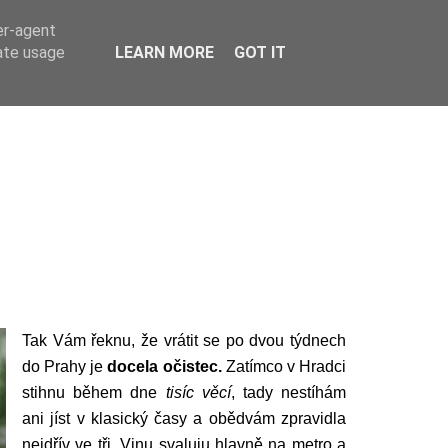
er-agent
rate usage
LEARN MORE
GOT IT
Tak Vám řeknu, že vrátit se po dvou týdnech
do Prahy je
docela očistec.
Zatímco v Hradci
stihnu během dne
tisíc věcí
, tady nestíhám
ani jíst v klasický časy a obědvám zpravidla
nejdřív ve tři. Vinu svaluju hlavně na metro a