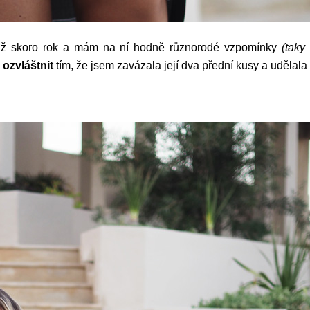
už skoro rok a mám na ní hodně různorodé vzpomínky
(taky 
i
ozvláštnit
tím, že jsem zavázala její dva přední kusy a udělala 