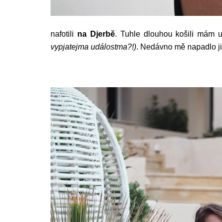
nafotili
na Djerbě
. Tuhle dlouhou košili mám 
vypjatejma událostma?!)
. Nedávno mě napadlo j