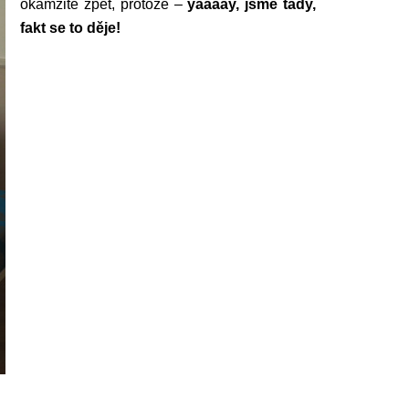
okamžitě zpět, protože –
yaaaay, jsme tady,
fakt se to děje!