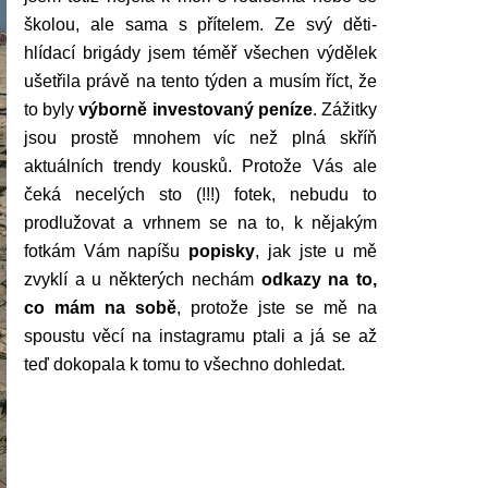
školou, ale sama s přítelem. Ze svý děti-
hlídací brigády jsem téměř všechen výdělek
ušetřila právě na tento týden a musím říct, že
to byly
výborně investovaný peníze
. Zážitky
jsou prostě mnohem víc než plná skříň
aktuálních trendy kousků. Protože Vás ale
čeká necelých sto (!!!) fotek, nebudu to
prodlužovat a vrhnem se na to, k nějakým
fotkám Vám napíšu
popisky
, jak jste u mě
zvyklí a u některých nechám
odkazy na to,
co mám na sobě
, protože jste se mě na
spoustu věcí na instagramu ptali a já se až
teď dokopala k tomu to všechno dohledat.