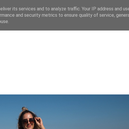
liver its services and to analyze traffic. Your IP address and us
rmance and security metrics to ensure quality of service, gene
 CZ
buse.