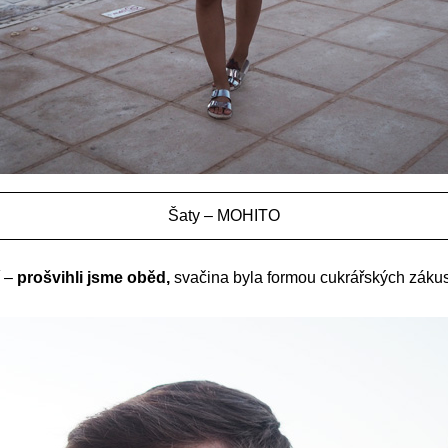
Šaty – MOHITO
í –
prošvihli jsme oběd,
svačina byla formou cukrářských zákus