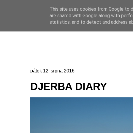
This site uses cookies from Google to de
Online casino
are shared with Google along with perfo
Online casino
CZ
statistics, and to detect and address a
pátek 12. srpna 2016
DJERBA DIARY