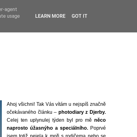
er-agent
rate usage
LEARN MORE
GOT IT
Ahoj všichni! Tak Vás vítám u nejspíš značně
očekávaného článku –
photodiary z Djerby.
Celej ten uplynulej týden byl pro mě
něco
naprosto úžasnýho a speciálního.
Poprvé
jsem totiž nejela k moři s rodičema nebo se