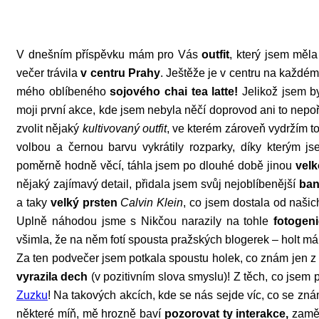
V dnešním příspěvku mám pro Vás
outfit
, který jsem měl
večer trávila
v centru Prahy
. Ještěže je v centru na každé
mého oblíbeného
sojového chai tea latte!
Jelikož jsem b
moji první akce, kde jsem nebyla něčí doprovod ani to ne
zvolit nějaký
kultivovaný outfit
, ve kterém zároveň vydržím 
volbou a černou barvu vykrátily rozparky, díky kterým j
poměrně hodně věcí, táhla jsem po dlouhé době jinou
velk
nějaký zajímavý detail, přidala jsem svůj nejoblíbenější
ban
a taky
velký prsten
Calvin Klein
, co jsem dostala od naši
Uplně náhodou jsme s Nikčou narazily na tohle
fotogen
všimla, že na něm fotí spousta pražských blogerek – holt m
Za ten podvečer jsem potkala spoustu holek, co znám jen 
vyrazila dech
(v pozitivním slova smyslu)! Z těch, co jsem
Zuzku
! Na takových akcích, kde se nás sejde víc, co se zná
některé míň, mě hrozně baví
pozorovat ty interakce,
zaměř