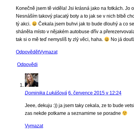
Konečně jsem tě viděla! Jsi krásná jako na fotkách. Jo o
Nesnáším takový placatý boty a to jak se v nich blbě chod
tý akci.
Čekala jsem buhvi jak to bude dlouhý a co se
sháněla místo v nějakém autobuse dřív a přerezervovala
tak si o mě teď nemyslíš ty zlý věci, haha.
No já doufá
Odpovědět
Vymazat
Odpovědi
Dominika Lukášová
6. července 2015 v 12:24
Jeee, dekuju :)) ja jsem taky cekala, ze to bude vetsi 
zas nekde potkame a seznamime se poradne
Vymazat