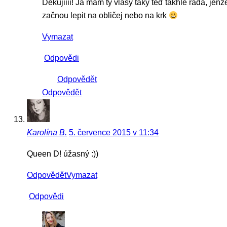
Děkujiiii! Já mám ty vlasy taky teď takhle ráda, jenž
začnou lepit na obličej nebo na krk
Vymazat
Odpovědi
Odpovědět
Odpovědět
Karolína B.
5. července 2015 v 11:34
Queen D! úžasný :))
Odpovědět
Vymazat
Odpovědi