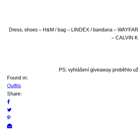
Dress, shoes – H&M / bag – LINDEX / bandana – WAYFARE
– CALVIN 
PS: vyhlášení giveaway proběhlo u
Found in:
Outfits
Share: