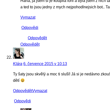
Haha, ja jsem si je koupila loni a byla jsem z nich 
a ted to jsou jedny z mych nejpohodlnejsich bot.. T
Vymazat
Odpovědi
Odpovědět
Odpovědět
Klára
6. července 2015 v 10:13
Ty šaty jsou skvělý a moc ti sluší! Já si je nedávno zko
dětí
Odpovědět
Vymazat
Odpovědi