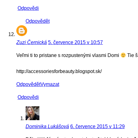
Odpovědi
Odpovědět
Zuzi Černická
5. července 2015 v 10:57
Veľmi ti to pristane s rozpustenými vlasmi Domi
Tie š
http://accessoriesforbeauty.blogspot.sk/
Odpovědět
Vymazat
Odpovědi
Dominika Lukášová
6. července 2015 v 11:29