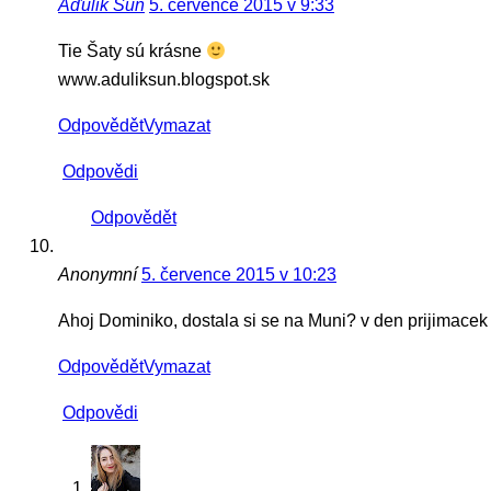
Aďulik Sun
5. července 2015 v 9:33
Tie Šaty sú krásne
www.aduliksun.blogspot.sk
Odpovědět
Vymazat
Odpovědi
Odpovědět
Anonymní
5. července 2015 v 10:23
Ahoj Dominiko, dostala si se na Muni? v den prijimacek j
Odpovědět
Vymazat
Odpovědi