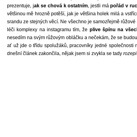
prezentuje, j
ak se chová k ostatním
, jestli má
pořád v ruc
většinou mě hrozně potěší, jak je většina holek milá a vstř
srandu ze stejných věcí. Ne všechno je samozřejmě růžové a
léči komplexy na instagramu tím, že
plive špínu na vše
nesedím na svým růžovým obláčku a nečekám, že se budou mí
ať už jde o třídu spolužáků, pracovníky jedné společnosti
dnešní článek zakončila, nějak jsem si zvykla se tady
rozepi