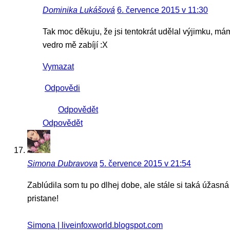
Dominika Lukášová
6. července 2015 v 11:30
Tak moc děkuju, že jsi tentokrát udělal výjimku, má
vedro mě zabíjí :X
Vymazat
Odpovědi
Odpovědět
Odpovědět
Simona Dubravova
5. července 2015 v 21:54
Zablúdila som tu po dlhej dobe, ale stále si taká úžasn
pristane!
Simona | liveinfoxworld.blogspot.com