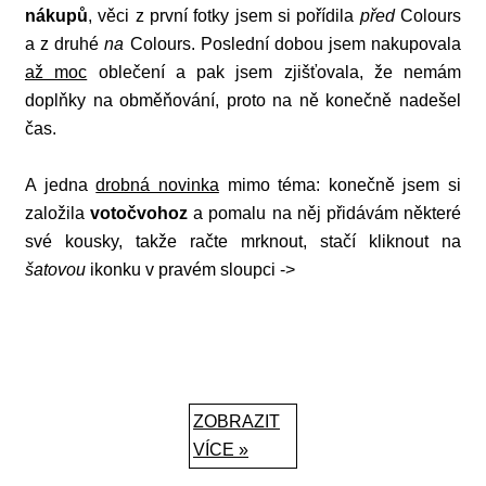
nákupů
, věci z první fotky jsem si pořídila
před
Colours
a z druhé
na
Colours. Poslední dobou jsem nakupovala
až moc
oblečení a pak jsem zjišťovala, že nemám
doplňky na obměňování, proto na ně konečně nadešel
čas.
A jedna
drobná novinka
mimo téma: konečně jsem si
založila
votočvohoz
a pomalu na něj přidávám některé
své kousky, takže račte mrknout, stačí kliknout na
šatovou
ikonku v pravém sloupci ->
ZOBRAZIT
VÍCE »