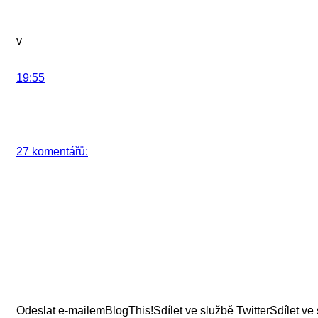
v
19:55
27 komentářů:
Odeslat e-mailem
BlogThis!
Sdílet ve službě Twitter
Sdílet ve