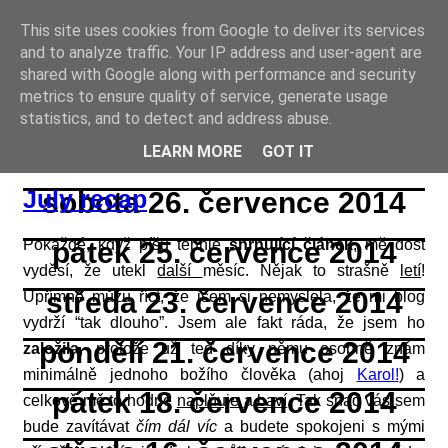
This site uses cookies from Google to deliver its services
Online casino CZ
and to analyze traffic. Your IP address and user-agent are
shared with Google along with performance and security
čtvrtek 31. července 2014
metrics to ensure quality of service, generate usage
statistics, and to detect and address abuse.
úterý 29. července 2014
LEARN MORE
GOT IT
July recap
sobota 26. července 2014
Pokaždé, když píšu tenhle
pátek 25. července 2014
shrnující článek
, mě dost
vyděsí, že utekl
další
měsíc. Nějak to strašně
letí
!
středa 23. července 2014
Upřímně můžu říct, že jsem si nemyslela, že mi blog
vydrží “tak dlouho”. Jsem ale fakt ráda, že jsem ho
pondělí 21. července 2014
založila
, protože už teď díky němu osobně znám
minimálně jednoho božího člověka (ahoj
Karol!
) a
pátek 18. července 2014
celkově mě to hodně
naplňuje
a
baví
. Tak snad vás sem
bude zavítávat
čím dál víc
a budete spokojeni s mými