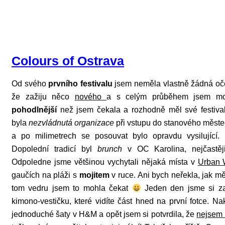
Colours of Ostrava
Od svého
prvního festivalu
jsem neměla vlastně žádná oček
že zažiju něco
nového
a s celým průběhem jsem m
pohodlnější
než jsem čekala a rozhodně měl své festiv
byla
nezvládnutá organizace
při vstupu do stanového městeč
a po milimetrech se posouvat bylo opravdu vysilující
Dopolední tradicí byl
brunch
v OC Karolina, nejčastě
Odpoledne jsme většinou vychytali nějaká místa v
Urban 
gaučích na pláži s
mojitem
v ruce. Ani bych neřekla, jak m
tom vedru jsem to mohla čekat
Jeden den jsme si za
kimono-vestičku, které vidíte část hned na první fotce. Na
jednoduché šaty v H&M a opět jsem si potvrdila, že
nejsem 