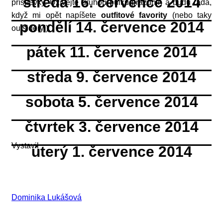
středa 16. července 2014
příspěvky. Užívejte druhou půlku prázdnin a budu ráda,
když mi opět napíšete
outfitové favority
(nebo taky
pondělí 14. července 2014
outsidery!).
pátek 11. července 2014
středa 9. července 2014
sobota 5. července 2014
čtvrtek 3. července 2014
Vystavil
úterý 1. července 2014
Dominika Lukášová