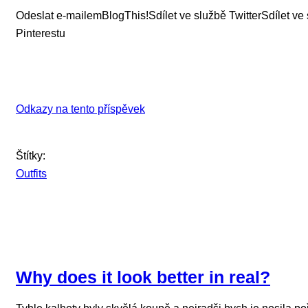
Odeslat e-mailem
BlogThis!
Sdílet ve službě Twitter
Sdílet ve
Pinterestu
Odkazy na tento příspěvek
Štítky:
Outfits
Why does it look better in real?