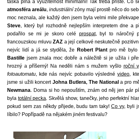
taška plná a využitelnost minimální! Tak třeba příště. Co s
atmosféra areálu
,
industriální
zóny mají prostě něco do seb
moc neznala, ale každý den jsem byla velmi mile překvape
Steve
, který byl rozhodně nejlepším interpretem dne a 
podařilo se mi je skoro celé
prospat
, byl to náročný 
francouzskou mluvu
ZAZ
a její celkové neskutečně pozitiv
nejvíc lidí a já se styděla, že
Robert Plant
pro mě bylo
Bastille
jsem znala moc dobře a náležitě si je užila i př
hrozný a příšerný! Na neděli nám s mužem vyšlo
roční v
fotoautomatu
, kde nás nejvíc pobavilo výsledné
video
, kt
jsme si užili koncert
Johna Butlera, The National
a pro mě
Newmana
. Doma si ho nepouštím, znám od něj jen pár pí
byla
totální pecka
. Skvělá show, tanečky, jeho perfektní hlas
pokud sem zas někdy přijede, budu tam taky!
Co vy
, byli 
líbilo? Popřípadě na nějakém jiném festivalu?