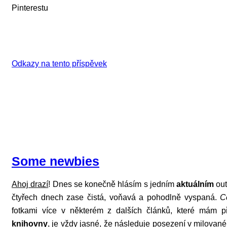
Pinterestu
Odkazy na tento příspěvek
Some newbies
Ahoj drazí
! Dnes se konečně hlásím s jedním
aktuálním
out
čtyřech dnech zase čistá, voňavá a pohodlně vyspaná.
C
fotkami více v některém z dalších článků, které mám 
knihovny
, je vždy jasné, že následuje posezení v milova