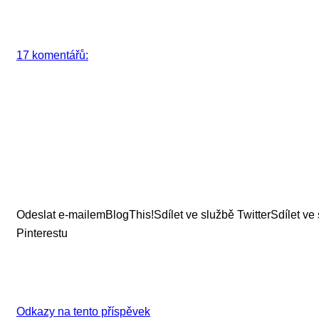
17 komentářů:
Odeslat e-mailem
BlogThis!
Sdílet ve službě Twitter
Sdílet ve
Pinterestu
Odkazy na tento příspěvek