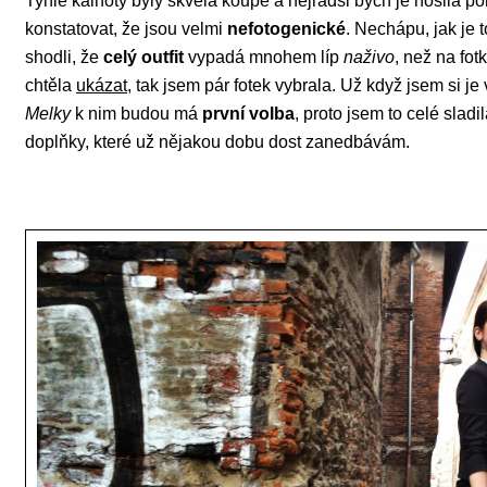
Tyhle kalhoty byly skvělá koupě a nejradši bych je nosila p
konstatovat, že jsou velmi
nefotogenické
. Nechápu, jak je 
shodli, že
celý outfit
vypadá mnohem líp
naživo
, než na fot
chtěla
ukázat
, tak jsem pár fotek vybrala. Už když jsem si je
Melky
k nim budou má
první volba
, proto jsem to celé sladi
doplňky, které už nějakou dobu dost zanedbávám.