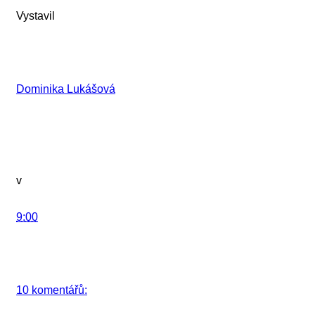
Vystavil
Dominika Lukášová
v
9:00
10 komentářů: