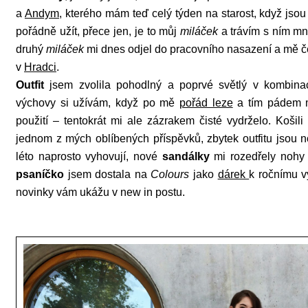
a
Andym
, kterého mám teď celý týden na starost, když jso
pořádně užít, přece jen, je to můj
miláček
a trávím s ním m
druhý
miláček
mi dnes odjel do pracovního nasazení a mě 
v
Hradci
.
Outfit
jsem zvolila pohodlný a poprvé světlý v kombina
výchovy si užívám, když po mě
pořád leze
a tím pádem 
použití – tentokrát mi ale zázrakem čisté vydrželo. Košil
jednom z mých oblíbených příspěvků, zbytek outfitu jsou 
léto naprosto vyhovují, nové
sandálky
mi rozedřely nohy 
psaníčko
jsem dostala na
Colours
jako
dárek
k ročnímu vý
novinky vám ukážu v new in postu.