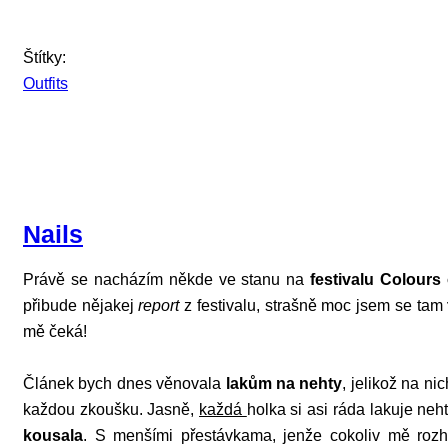
Štítky:
Outfits
Nails
Právě se nacházím někde ve stanu na
festivalu Colours 
přibude nějakej
report
z festivalu, strašně moc jsem se tam
mě čeká!
Článek bych dnes věnovala
lakům na nehty
, jelikož na ni
každou zkoušku. Jasně,
každá
holka si asi ráda lakuje neht
kousala
. S menšími přestávkama, jenže cokoliv mě rozh