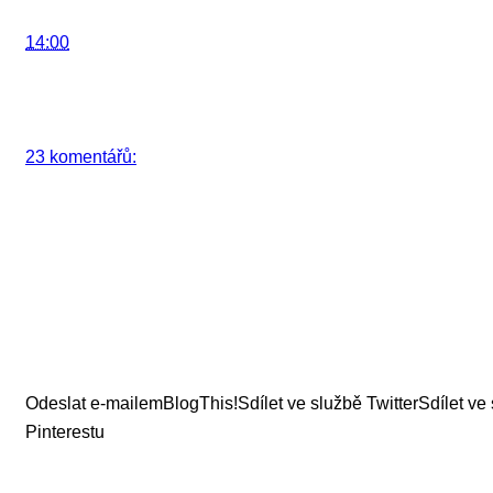
14:00
23 komentářů:
Odeslat e-mailem
BlogThis!
Sdílet ve službě Twitter
Sdílet ve
Pinterestu